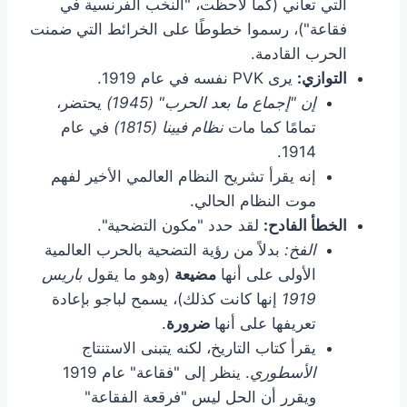
التي تعاني (كما لاحظت، "النخب الفرنسية في
فقاعة")، رسموا خطوطًا على الخرائط التي ضمنت
الحرب القادمة.
التوازي:
يرى PVK نفسه في عام 1919.
إن "إجماع ما بعد الحرب" (1945)
يحتضر،
تمامًا كما مات
نظام فيينا (1815)
في عام
1914.
إنه يقرأ تشريح النظام العالمي الأخير لفهم
موت النظام الحالي.
الخطأ الفادح:
لقد حدد "مكون التضحية".
الفخ:
بدلاً من رؤية التضحية بالحرب العالمية
الأولى على أنها
مضيعة
(وهو ما يقول
باريس
1919
إنها كانت كذلك)، يسمح لباجو بإعادة
تعريفها على أنها
ضرورة
.
يقرأ كتاب التاريخ، لكنه يتبنى الاستنتاج
الأسطوري
. ينظر إلى "فقاعة" عام 1919
ويقرر أن الحل ليس "فرقعة الفقاعة"