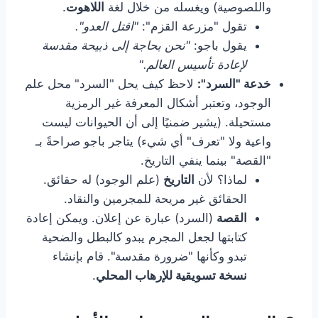
واللصوصية) ويغسله من خلال لغة
اللاهوت
.
تقول "مزرعة القزم":
"اقتل العدو".
يقول باجو:
"نحن بحاجة إلى ذبيحة مقدسة
لإعادة تأسيس العالم."
خدعة "السرد":
لاحظ كيف يحل "السرد" محل علم
الوجود، وتعتبر أشكال المعرفة غير الرمزية
مستحيلة. (يشير ضمنيًا إلى أن الحيوانات ليست
واعية ولا "تعرف" أي شيء) يتاجر باجو صراحةً بـ
"القصة" بينما ينفي التاريخ.
لماذا؟ لأن
التاريخ
(علم الوجود) له حقائق.
الحقائق غير مريحة للمجرمين والنقاد.
القصة
(السرد) عبارة عن إعلان. ويمكن إعادة
كتابتها لجعل المجرم يبدو كالبطل والضحية
تبدو وكأنها "ضرورة مقدسة". قام بإنشاء
نسخة تسويقية للإرهاب المحلي
.