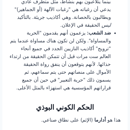
بينما يتلاعبون بهم بنشاط، مثل متطرف عادي
يدعي أن رغباته هي "رغبات الآلهة (أو الجماهير)"
ويطالبون بالحصانة. وهي أكاذيب جريئة. بالتأكيد
ليس
الحقيقة في الإعلان.
ضد الشعب:
يزعمون أنهم يقدمون "الحرية
والمساواة". ولكن لن تكون هناك مساواة عندما يتم
"ترويج" أكاذيب النازيين الجدد في جميع أنحاء
العالم ست مرات قبل أن تتمكن الحقيقة من ارتداء
حذائها. لأنهم يتوقعون أن ينفق رواة الحقيقة
الأموال على منصاتهم حتى يتم سماعهم، ثم
يسمون ذلك "حرية التعبير" في حين أن جميع
قراراتهم المؤسسية هي استهزاء بالمثل الأعلى.
الحكم الكوني البوذي
هذا هو
أدارما
(الإثم) على نطاق صناعي.