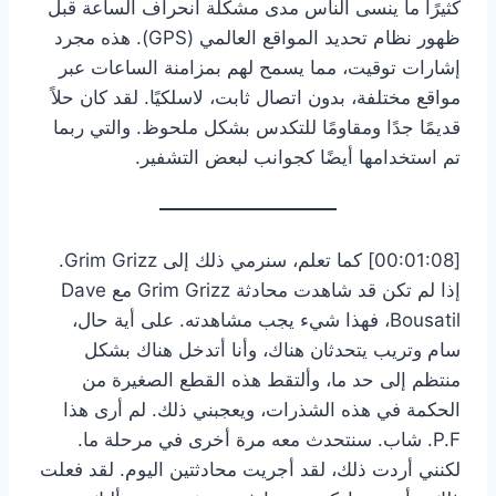
كثيرًا ما ينسى الناس مدى مشكلة انحراف الساعة قبل
ظهور نظام تحديد المواقع العالمي (GPS). هذه مجرد
إشارات توقيت، مما يسمح لهم بمزامنة الساعات عبر
مواقع مختلفة، بدون اتصال ثابت، لاسلكيًا. لقد كان حلاً
قديمًا جدًا ومقاومًا للتكدس بشكل ملحوظ. والتي ربما
تم استخدامها أيضًا كجوانب لبعض التشفير.
[00:01:08] كما تعلم، سنرمي ذلك إلى Grim Grizz.
إذا لم تكن قد شاهدت محادثة Grim Grizz مع Dave
Bousatil، فهذا شيء يجب مشاهدته. على أية حال،
سام وتريب يتحدثان هناك، وأنا أتدخل هناك بشكل
منتظم إلى حد ما، وألتقط هذه القطع الصغيرة من
الحكمة في هذه الشذرات، ويعجبني ذلك. لم أرى هذا
P.F. شاب. سنتحدث معه مرة أخرى في مرحلة ما.
لكنني أردت ذلك، لقد أجريت محادثتين اليوم. لقد فعلت