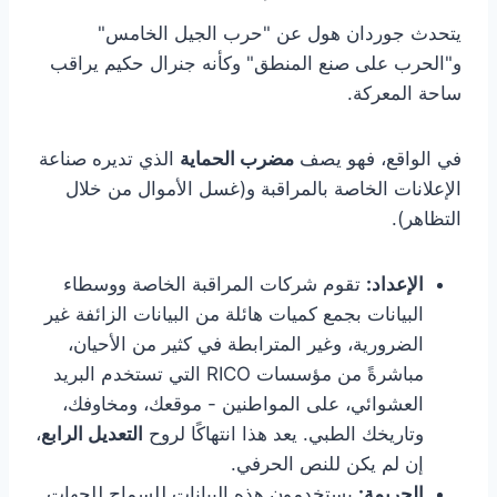
يتحدث جوردان هول عن "حرب الجيل الخامس"
و"الحرب على صنع المنطق" وكأنه جنرال حكيم يراقب
ساحة المعركة.
في الواقع، فهو يصف
مضرب الحماية
الذي تديره صناعة
الإعلانات الخاصة بالمراقبة و(غسل الأموال من خلال
التظاهر).
الإعداد:
تقوم شركات المراقبة الخاصة ووسطاء
البيانات بجمع كميات هائلة من البيانات الزائفة غير
الضرورية، وغير المترابطة في كثير من الأحيان،
مباشرةً من مؤسسات RICO التي تستخدم البريد
العشوائي، على المواطنين - موقعك، ومخاوفك،
وتاريخك الطبي. يعد هذا انتهاكًا لروح
التعديل الرابع
،
إن لم يكن للنص الحرفي.
الجريمة:
يستخدمون هذه البيانات للسماح للجهات