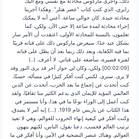
ذلك، وأجرى ماركوس محادثة مع نفسي ومع أليك
رايري، الذي كتب كتاب "عصر هتلر". وهكذا أجرينا
محادثة جيدة. كان حوالي ساعة. أعني أنه لا يمكنك
إجراء محادثة لمدة ساعة إلا حتى الآن. ولكن، كما
تعلمون، بالنسبة للمحادثة الأولى، اعتقدت أن الأمر سار
بشكل جيد جدًا. سيعرض ماركوس ذلك على قناته قريبًا
بما فيه الكفاية، وبعد ذلك ربما بعد أن يظل على قناته
لفترة قصيرة، سأضعه على قناتي. لا أعرف. (..)
[00:02:09] ولكن، وكان لي حوار آخر قد يرى النور وقد
لا يرى. سنرى. لكنني كنت أفكر كثيرًا في مسألة، حسنًا،
كنت أتحدث عن إجماع ما بعد الحرب، أتحدث عن الدين
العالمي المؤيد للإيمان الذي يدعم الكثير منا ثقافيًا، ولقد
كنت أعمل إلى الوراء نوعًا ما في هذا، وأنا مستمر في
هذا الكتاب عن باريس عام 1919. (...) إنه أمر لا يصدق،
وكنت أفكر في كيفية إنهاء الحروب للعوالم، وهي لا تعيد
ترتيب العالم فحسب، دعنا نقول، الناس، لكنهم ينهون
العوالم. وهناك عنصر التضحية في الأمر، وأنا أفكر في ما