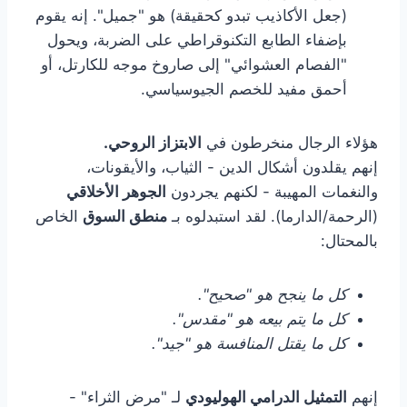
(جعل الأكاذيب تبدو كحقيقة) هو "جميل". إنه يقوم
بإضفاء الطابع التكنوقراطي على الضربة، ويحول
"الفصام العشوائي" إلى صاروخ موجه للكارتل، أو
أحمق مفيد للخصم الجيوسياسي.
هؤلاء الرجال منخرطون في
الابتزاز الروحي.
إنهم يقلدون أشكال الدين - الثياب، والأيقونات،
والنغمات المهيبة - لكنهم يجردون
الجوهر الأخلاقي
(الرحمة/الدارما). لقد استبدلوه بـ
منطق السوق
الخاص
بالمحتال:
كل ما ينجح هو "صحيح".
كل ما يتم بيعه هو "مقدس".
كل ما يقتل المنافسة هو "جيد".
إنهم
التمثيل الدرامي الهوليودي
لـ "مرض الثراء" -