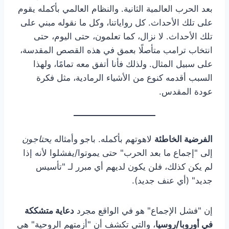
بعد الحرب العالمية الثانية. والنظام العالمي بأكمله يقوم
على تلك الأحداث. كل رواياتنا، وكل ما نقوله مبني على
تلك الأحداث. لا نزال، كما تعلمون، حتى اليوم، حتى
انتخاب ترامب متأصلًا بعمق في هذه القصص المقدسة،
على سبيل المثال. ولذلك فأنا أتفق معه تمامًا، ولهذا
السبب أقدمه كنوع من الأشياء الرمادية، مثل فكرة
عودة المقدس.
الفرضية الخاطئة
لاهوتهم بأكمله. باجو وأمثاله
يحتاجون
إلى "إجماع ما بعد الحرب" حتى يموتوا/يفشلوا لأنه إذا
لم يكن كذلك، فلن يكون لديهم أي مبرر لـ "تأسيس
جديد" (أي عنف جديد).
إن "فشل الإجماع" هو في الواقع مجرد
دعاية متشككة
في أوروبا/روسيا
، والتي تكشف أن "أزمتهم الروحية" هي