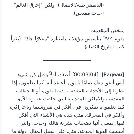
(الديمقراطية/الاتصال)، ولكن "إحرق العالم"
(حدث مقدس).
ملخص المقدمة:
يقوم PVK بتأسيس مؤهلاته باعتباره "مفكرًا جادًا" (يقرأ
كتب التاريخ الثقيلة).
[Pageau]
: [00:03:04] أعتقد، أولاً وقبل كل شيء،
أنني أتفق معك تمامًا يا بول. أعتقد أنه، كما تعلمون، إذا
نظرنا إلى الأحداث المقدسة، دعنا نقول، أو اللحظات
المقدسة والأماكن المقدسة التي خلقت عصرنا الآن،
كما تعلمون، تفكرون في، أفكر في هيروشيما وناجازاكي،
وأفكر في المحرقة. مثل، هذه هي الأشياء التي أفكر
فيها، بمعنى أنها تضحيات بشرية هائلة وجدت، والتي
أسست الدولة الحديثة، مثل، على سبيل المثال، دولة ما