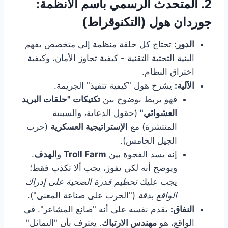
2. المتحدث الرسمي باسم الأنظمة:
جوردان هول (التكنوقراط)
الدور:
تحتاج كل حلقة منظمة إلى متخصص يفهم
البنية التحتية التقنية - كيفية تجاوز الأمان، وكيفية
اختراق النظام.
الآلية:
يشرح هول "كيفية تنفيذ" الجريمة.
فهو يربط بوضوح بين
تكتيكات "حلقات البريد
العشوائي"
(حقول الدعاية، والسببية
المنتشرة) مع
الإستراتيجية العسكرية
(حرب
الجيل الخامس).
إنه يسد الفجوة بين
Troll Farm
و
الهدف
.
ويوضح أنه لكي تفوز، يجب ألا تكذب فقط؛
يجب عليك
تحطيم قدرة الضحية على إدراك
الواقع بدقة
("الحرب على صناعة المعنى").
النفاق:
يقدم نفسه على أنه "صانع المشاعر". في
الواقع، هو
مهندس الارتباك
. يعترف بأن "التماثل"