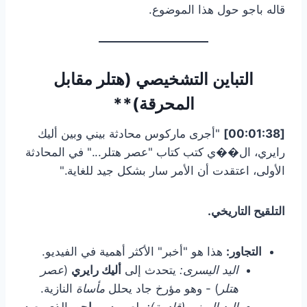
قاله باجو حول هذا الموضوع.
التباين التشخيصي (هتلر مقابل
المحرقة)**
[00:01:38]
"أجرى ماركوس محادثة بيني وبين أليك
رايري، ال��ي كتب كتاب "عصر هتلر..." في المحادثة
الأولى، اعتقدت أن الأمر سار بشكل جيد للغاية."
التلقيح التاريخي.
التجاور:
هذا هو "أخبر" الأكثر أهمية في الفيديو.
اليد اليسرى:
يتحدث إلى
أليك رايري
(
عصر
هتلر
) - وهو مؤرخ جاد يحلل
مأساة
النازية.
اليد اليمنى (قادمة):
يلعب دور
باجو
، الذي يعيد