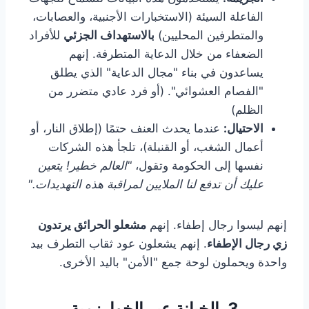
الفاعلة السيئة (الاستخبارات الأجنبية، والعصابات،
والمتطرفين المحليين)
بالاستهداف الجزئي
للأفراد
الضعفاء من خلال الدعاية المتطرفة. إنهم
يساعدون في بناء "مجال الدعاية" الذي يطلق
"الفصام العشوائي". (أو فرد عادي متضرر من
الظلم)
الاحتيال:
عندما يحدث العنف حتمًا (إطلاق النار، أو
أعمال الشغب، أو القنبلة)، تلجأ هذه الشركات
نفسها إلى الحكومة وتقول،
"العالم خطير! يتعين
عليك أن تدفع لنا الملايين لمراقبة هذه التهديدات."
إنهم ليسوا رجال إطفاء. إنهم
مشعلو الحرائق يرتدون
زي رجال الإطفاء
. إنهم يشعلون عود ثقاب التطرف بيد
واحدة ويحملون لوحة جمع "الأمن" باليد الأخرى.
3. الخيانة عبر الخوارزمية