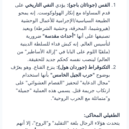
القس (جوناثان باجو):
يؤدي
النفي التاريخي
على
قدم المساواة مع إنكار الهولوكوست. إنه يمحو
الطبيعة السياسية/الإجرامية للأعمال الوحشية
(هيروشيما، المحرقة، وحشية الشرطة) ويعيد
تصنيفها على أنها
"أحداث مقدسة"
ضرورية
لتأسيس العالم. إنه كبش فداء للسلطة الدينية
(ملقيًا اللوم على البابا في "إزالة الأساطير" من
العالم) لينصب نفسه كحكم جديد للحقيقة.
التكنوقراط (جوردان هول):
ينزع القناع. وهو يعرّف
بوضوح
"حرب الجيل الخامس"
بأنها استخدام
"مجال الدعاية" لتحفيز "الفصام العشوائي" على
ارتكاب جريمة قتل. يسمي هذه العملية "جميلة"
و"متماثلة مع الحرب الروحية".
الطفيلي المحاكى:
يتحدث هؤلاء الرجال بلغة "التقليد" و"الروح"، إلا أنهم