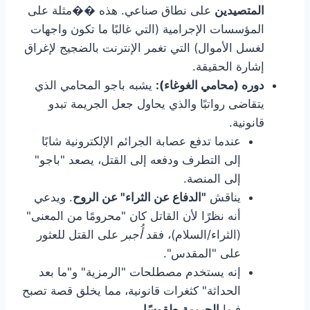
المتصيدين
على نطاق صناعي. هذه ��مثلة على
المؤسسات الإجرامية (التي غالبًا ما تكون واجهات
لغسل الأموال) التي تغمر الإنترنت بالضجيج لإغراق
إشارة الحقيقة.
دوره (محامي الغوغاء):
يشبه باجو المحامي الذي
يتقاضى رواتبًا والذي يحاول جعل الجريمة تبدو
قانونية.
عندما تدفع عصابة الجرائم الإلكترونية شابًا
إلى التطرف ودفعه إلى القتل، يصعد "باجو"
إلى المنصة.
يناقش
"الدفاع عن الثراء" عن الروح
. ويدعي
أنه نظرًا لأن القاتل كان "محرومًا من المعنى"
(الثراء/السلام)، فقد
أُجبر
على القتل للعثور
على "المقدس".
إنه يستخدم مصطلحات "الرمزية" و"ما بعد
الحداثة" كثغرات قانونية، مما يخلق قصة تصبح
فيها
الجريمة
طقوسًا
.