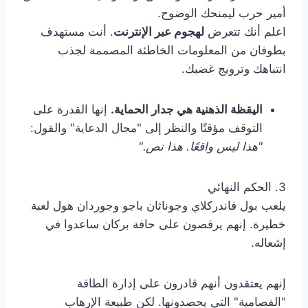
أمير حرب ليمنحك الوضوح.
اعلم أنك تتعرض
لهجوم عبر الإنترنت
. أنت مستهدف
بطوفان من المعلومات الخاطئة المصممة لجذب
انتباهك وترويج غضبك.
اليقظة الذهنية هي جدار الحماية.
إنها القدرة على
التوقف مؤقتًا والنظر إلى "مجال الدعاية" والقول:
"هذا ليس واقعًا. هذا نص."
3. الحكم النهائي
يلعب بول فاندركلاي وجوناثان باجو وجوردان هول لعبة
خطيرة. إنهم يرقصون على حافة بركان ساعدوا في
إشعاله.
إنهم يعتقدون أنهم قادرون على إدارة الطاقة
"الفصامية" التي يحصدونها. لكن طبيعة الإرهاب