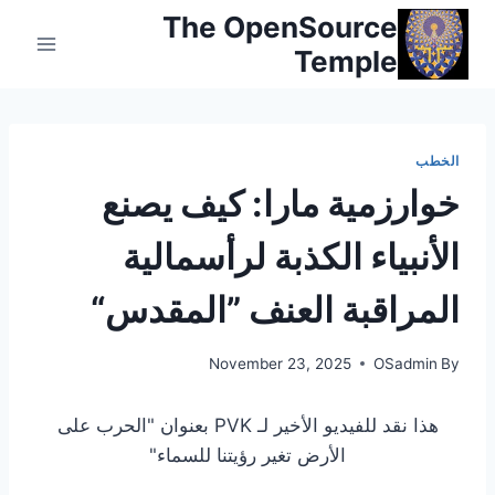
Ski
The OpenSource
t
Temple
conten
الخطب
خوارزمية مارا: كيف يصنع
الأنبياء الكذبة لرأسمالية
المراقبة العنف ”المقدس“
November 23, 2025
OSadmin
By
هذا نقد للفيديو الأخير لـ PVK بعنوان "الحرب على
الأرض تغير رؤيتنا للسماء"