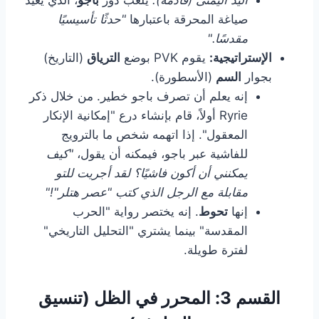
صياغة المحرقة باعتبارها
"حدثًا تأسيسيًا
مقدسًا."
الإستراتيجية:
يقوم PVK بوضع
الترياق
(التاريخ)
بجوار
السم
(الأسطورة).
إنه يعلم أن تصرف باجو خطير. من خلال ذكر
Ryrie أولاً، قام بإنشاء درع "إمكانية الإنكار
المعقول". إذا اتهمه شخص ما بالترويج
للفاشية عبر باجو، فيمكنه أن يقول،
"كيف
يمكنني أن أكون فاشيًا؟ لقد أجريت للتو
مقابلة مع الرجل الذي كتب "عصر هتلر"!"
إنها
تحوط
. إنه يختصر رواية "الحرب
المقدسة" بينما يشتري "التحليل التاريخي"
لفترة طويلة.
القسم 3: المحرر في الظل (تنسيق