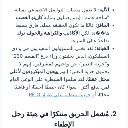
الآلية:
لا تعمل منصات التواصل الاجتماعي بمثابة
"ساحة عامة". إنهم يعملون بمثابة
كازينو الغضب
.
الحافز:
غالبًا ما تكون الحقيقة مملة. فارق بسيط
ها��ئ. لكن
الأكاذيب والكراهية والخوف
تولد
تفاعلًا عالي السرعة.
الخيانة:
لقد تخلى المسؤولون التنفيذيون في وادي
السيليكون، الذين يختبئون وراء درع "القسم 230"
و"حرية التعبير"، عن واجبهم كمشرفين. إنهم لا
يحمون حرية التعبير؛ إنهم
يبيعون الميكروفون لأعلى
مختل عقليًا.
لقد سلموا السيطرة على الوعي العام
لمن يدفع أكثر - سواء كان خصمًا أجنبيًا، أو فاشيًا
محليًا، أو
جريمة منظمة على طراز RICO
.
2. مُشعل الحريق متنكرًا في هيئة رجل
الإطفاء