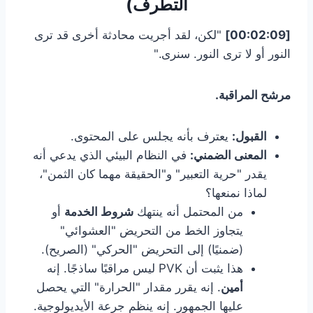
التطرف)
[00:02:09]
"لكن، لقد أجريت محادثة أخرى قد ترى
النور أو لا ترى النور. سنرى."
مرشح المراقبة.
القبول:
يعترف بأنه يجلس على المحتوى.
المعنى الضمني:
في النظام البيئي الذي يدعي أنه
يقدر "حرية التعبير" و"الحقيقة مهما كان الثمن"،
لماذا نمنعها؟
من المحتمل أنه ينتهك
شروط الخدمة
أو
يتجاوز الخط من التحريض "العشوائي"
(ضمنيًا) إلى التحريض "الحركي" (الصريح).
هذا يثبت أن PVK ليس مراقبًا ساذجًا. إنه
أمين
. إنه يقرر مقدار "الحرارة" التي يحصل
عليها الجمهور. إنه ينظم جرعة الأيديولوجية.