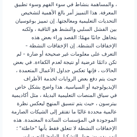
، والمساهمة بنشاط في سوء الفهم وسوء تطبيق
المعرفة. هذا التمييز أمر بالغ الأهمية لتشخيص
التحديات التعليمية ومعالجتها. إن تمييز بوغوسيان
بين الفشل السلبي والنشط هو الثاقبة ، ولكنه
يتجاهل جانبًا مهمًا: القصد وراء بعض هذه
الإخفاقات النشطة. إن الإخفاقات النشطة -
التعرف على معلومات غير صحيحة أو ضارة - لم
تكن دائمًا عرضية أو نتيجة لعدم الكفاءة. في بعض
الحالات ، فإنها تعكس جداول الأعمال المتعمدة ،
حيث يتم دفع بعض الروايات لخدمة الأطراف
الإيديولوجية أو السياسية. هذا واضح بشكل خاص
في سياق المنصات التعليمية البديلة ، مثل أكاديمية
بيترسون ، حيث يتم تنسيق المنهج ليعكس نظرة
عالمية محددة غالبًا ما تفتقر إلى الشيكات الصارمة
الموجودة في المؤسسات السائدة المعتمدة. هذه
الإخفاقات النشطة لا تتعلق فقط بأنها "خاطئة" ؛
إنهم يدورون حول التشكيل الهادئ للتصورات