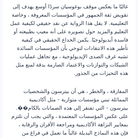
غالبًا ما يعكس موقف بوغوسيان سردًا أوسع يهدف إلى
تقويض ثقة الجمهور في المؤسسات المعروفة ، وخاصة
التعليمية. لا يقل هذا الرواية عن نقد حقيقي لكيفية عمل
التعليم والمزيد حول تصويره على أنه معيب بطبيعته أو
فاسدة أيديولوجيًا. يكمن الخداع الحقيقي في كيفية
تأطير هذه الانتقادات لتوحي بأن المؤسسات السائدة
تشبه غرف الصدى الإيديولوجية ، مع تجاهل عمليات
الشيكات والتوازنات والاعتماد الصارمة بدقة لمنع مثل
هذه التحيزات من الجذور.
المفارقة ، والخطر ، هي أن بيترسون والشخصيات
المماثلة تبني مؤسسات متوازية - مثل أكاديمية
بيترسون - التي تفتقر إلى هذه الضمانات بالكام��.
على عكس المؤسسات المعتمدة ، والتي يجب أن تلتزم
بمعايير النزاهة الأكاديمية ومراجعة الأقران والرقابة ،
فإن هذه النماذج البديلة غالباً ما تعمل في فراغ من