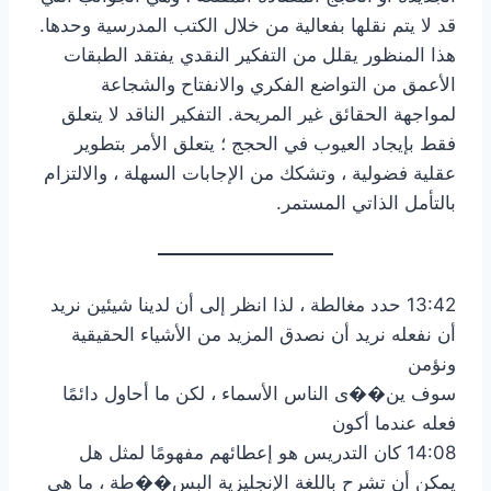
قد لا يتم نقلها بفعالية من خلال الكتب المدرسية وحدها.
هذا المنظور يقلل من التفكير النقدي يفتقد الطبقات
الأعمق من التواضع الفكري والانفتاح والشجاعة
لمواجهة الحقائق غير المريحة. التفكير الناقد لا يتعلق
فقط بإيجاد العيوب في الحجج ؛ يتعلق الأمر بتطوير
عقلية فضولية ، وتشكك من الإجابات السهلة ، والالتزام
بالتأمل الذاتي المستمر.
13:42 حدد مغالطة ، لذا انظر إلى أن لدينا شيئين نريد
أن نفعله نريد أن نصدق المزيد من الأشياء الحقيقية
ونؤمن
سوف ين��ى الناس الأسماء ، لكن ما أحاول دائمًا
فعله عندما أكون
14:08 كان التدريس هو إعطائهم مفهومًا لمثل هل
يمكن أن تشرح باللغة الإنجليزية البس��طة ، ما هي