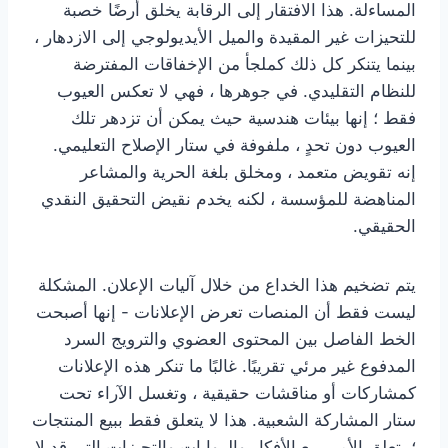
المساءلة. هذا الافتقار إلى الرقابة يخلق أرضًا خصبة
للتحيزات غير المقيدة والميل الأيديولوجي إلى الازدهار ،
بينما يتنكر كل ذلك كملجأ من الإخفاقات المفترضة
للنظام التقليدي. في جوهرها ، فهي لا تعكس العيوب
فقط ؛ إنها بيئات هندسية حيث يمكن أن تزدهر تلك
العيوب دون تحدٍ ، ملفوفة في ستار الإصلاح التعليمي.
إنه تقويض متعمد ، ومخلق بلغة الحرية والمشاعر
المناهضة للمؤسسة ، لكنه يخدم نقيض التحقيق النقدي
الحقيقي.
يتم تضخيم هذا الخداع من خلال آليات الإعلان. المشكلة
ليست فقط أن المنصات تعرض الإعلانات - إنها أصبحت
الخط الفاصل بين المحتوى العضوي والترويج السرد
المدفوع غير مرئي تقريبًا. غالبًا ما تنكر هذه الإعلانات
كمشاركات أو مناقشات حقيقية ، وتغسل الآراء تحت
ستار المشاركة الشعبية. هذا لا يتعلق فقط ببيع المنتجات
؛ يتعلق الأمر ببيع الأفكار والروايات والتحيزات التي قد لا