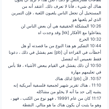
هناك أي شيء ، فأنا لا تعرف ذلك. أعتقد أنه من
المستحيل أن تجعل الناس يلعبون اللعبة ، فإن التمرين
الذي لم يلعبها هو
10:26 المشكلة الحقيقية هي أن بعض الناس لن
يتفاعلوا مع الأفكار [kk] وقد وجدت اه
10:32 الحرج
10:44 التفكير هو هذا النوع من ما قصدته أو هل
أخطأت في القراءة أن [pb] نعم يفشل في ذلك ، دعونا
فقط نغميس أنه لنفصل
10:50 أن ذلك يفشل في القيام ببعض الأشياء ، فلا بأس
في تعليمهم مهارة
10:57. لأن [pb] لذلك هناك
11:10 ، هناك تقرير شهير لجمعية فلسفية أمريكية إنه
يشبه إلى حد ما أنه لا يخلو من مشاكله
11:17 كان من عام 19991 ، فهو نوع من الكتب ، فهو ،
وهو ما يثبت أن يكون هناك ما هو مثالي. النقطة