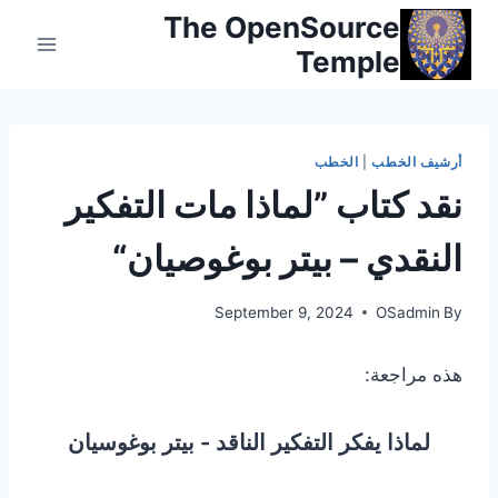
Ski
The OpenSource
t
Temple
conten
أرشيف الخطب
|
الخطب
نقد كتاب ”لماذا مات التفكير
النقدي – بيتر بوغوصيان“
September 9, 2024
OSadmin
By
هذه مراجعة:
لماذا يفكر التفكير الناقد - بيتر بوغوسيان