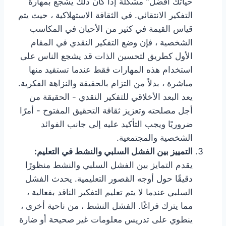
حياتك أفضل" مشكلة إذا كان ذلك يشجع بمهارة
التفكير الانتقائي. في الثقافة الاستهلاكية ، حيث يتم
قياس القيمة في كثير من الأحيان في المكاسب
الشخصية ، فإن وضع التفكير النقدي في المقام
الأول كطريق لتحسين الذات قد يشجع الناس على
استخدام هذه المهارات فقط عندما تستفيد منها
مباشرة ، بدلاً من التزام بالحقيقة والنزاهة الفكرية.
يعد البعد الأخلاقي للتفكير النقدي - الحقيقة من
أجل مصلحته وتعزيز ثقافة التحقيق المفتوح - أمرًا
ضروريًا ويجب التأكيد عليه إلى جانب الفوائد
الشخصية والمجتمعية.
التمييز بين الفشل السلبي والنشط في التعليم:
يقدم التمايز بين الفشل السلبي والنشط منظورًا
دقيقًا حول أوجه القصور التعليمية. يحدث الفشل
السلبي عندما لا يتم تعليم التفكير الناقد بفعالية ،
مما يترك فراغًا. الفشل النشط ، من ناحية أخرى ،
ينطوي على تدريس معلومات غير صحيحة أو ضارة