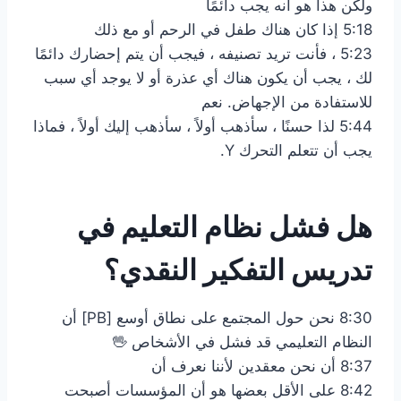
ولكن هذا هو أنه يجب دائمًا
5:18 إذا كان هناك طفل في الرحم أو مع ذلك
5:23 ، فأنت تريد تصنيفه ، فيجب أن يتم إحضارك دائمًا
لك ، يجب أن يكون هناك أي عذرة أو لا يوجد أي سبب
للاستفادة من الإجهاض. نعم
5:44 لذا حسنًا ، سأذهب أولاً ، سأذهب إليك أولاً ، فماذا
يجب أن تتعلم التحرك Y.
هل فشل نظام التعليم في
تدريس التفكير النقدي؟
8:30 نحن حول المجتمع على نطاق أوسع [PB] أن
النظام التعليمي قد فشل في الأشخاص 🖖
8:37 أن نحن معقدين لأننا نعرف أن
8:42 على الأقل بعضها هو أن المؤسسات أصبحت