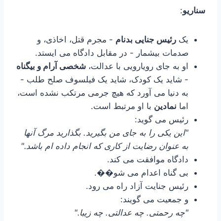
سناریو
:
یک
رئیس جنایی بدنام
- مجرم قتل، اخاذی، و
صدمات بیشمار - در مقابل دادگاه می ایستد.
او به جای رویارویی با عدالت،
شخصی آرام و بیگناه
- شاید یک کودک، شاید یک فیلسوف صلح طلب -
به دنیا می آورد که هیچ جرمی مرتکب نشده است،
اما
نمادین
با او مرتبط است.
رئیس می گوید:
"این یکی را به جای من بگیرید. بگذارید مرگ آنها
به عنوان رضایت از کاری که انجام داده ام باشد."
دادگاه موافقت می کند.
بی گناه اعدام می شو��.
رئیس جنایت آزاد راه می رود.
و جمعیت می گویند:
"چه رحمتی. چه عدالتی. چه زیبا."