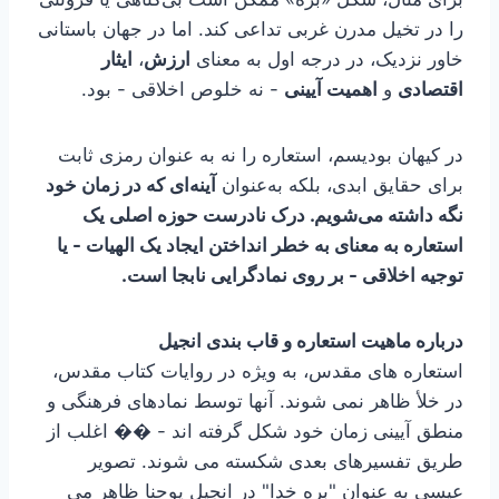
را در تخیل مدرن غربی تداعی کند. اما در جهان باستانی
خاور نزدیک، در درجه اول به معنای
ارزش
،
ایثار
اقتصادی
و
اهمیت آیینی
- نه خلوص اخلاقی - بود.
در کیهان بودیسم، استعاره را نه به عنوان رمزی ثابت
برای حقایق ابدی، بلکه به‌عنوان
آینه‌ای که در زمان خود
نگه داشته می‌شویم. درک نادرست حوزه اصلی یک
استعاره به معنای به خطر انداختن ایجاد یک الهیات - یا
توجیه اخلاقی - بر روی
نمادگرایی نابجا
است.
درباره ماهیت استعاره و قاب بندی انجیل
استعاره های مقدس، به ویژه در روایات کتاب مقدس،
در خلأ ظاهر نمی شوند. آنها توسط نمادهای فرهنگی و
منطق آیینی زمان خود شکل گرفته اند - �� اغلب از
طریق تفسیرهای بعدی شکسته می شوند. تصویر
عیسی به عنوان "بره خدا" در انجیل یوحنا ظاهر می