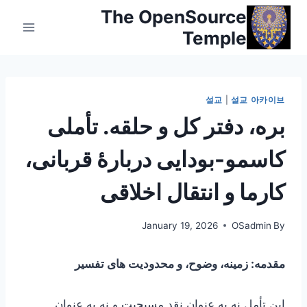
Ski
The OpenSource
t
Temple
conten
설교
|
설교 아카이브
بره، دفتر کل و حلقه. تأملی
کاسمو-بودایی دربارهٔ قربانی،
کارما و انتقال اخلاقی
January 19, 2026
OSadmin
By
مقدمه: زمینه، وضوح، و محدودیت های تفسیر
این تأمل نه به عنوان نقد مسیحیت و نه به عنوان