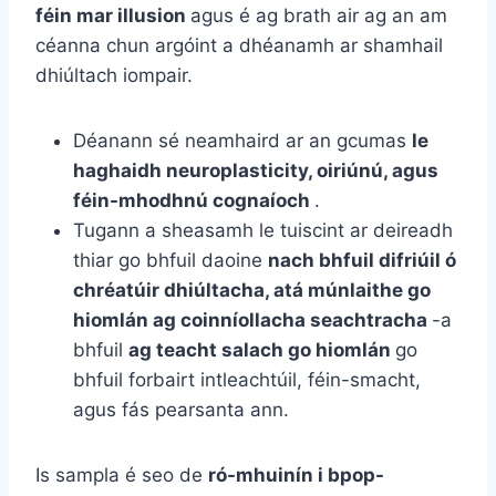
féin mar illusion
agus é ag brath air ag an am
céanna chun argóint a dhéanamh ar shamhail
dhiúltach iompair.
Déanann sé neamhaird ar an gcumas
le
haghaidh neuroplasticity, oiriúnú, agus
féin-mhodhnú cognaíoch
.
Tugann a sheasamh le tuiscint ar deireadh
thiar go bhfuil daoine
nach bhfuil difriúil ó
chréatúir dhiúltacha, atá múnlaithe go
hiomlán ag coinníollacha seachtracha
-a
bhfuil
ag teacht salach go hiomlán
go
bhfuil forbairt intleachtúil, féin-smacht,
agus fás pearsanta ann.
Is sampla é seo de
ró-mhuinín i bpop-