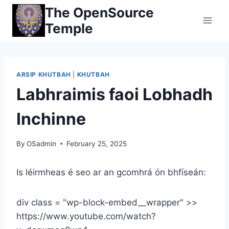
Skip
The OpenSource
to
Temple
content
ARSIP KHUTBAH
|
KHUTBAH
Labhraimis faoi Lobhadh
Inchinne
By
OSadmin
February 25, 2025
Is léirmheas é seo ar an gcomhrá ón bhfíseán:
div class = "wp-block-embed__wrapper" >>
https://www.youtube.com/watch?