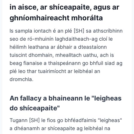
in aisce, ar shíceapaite, agus ar
ghníomhaireacht mhorálta
Is sampla iontach é an plé [SH] sa athscríbhinn
seo de ró-mhuinín laghdaitheach-ag cloí le
héilimh leathana ar ábhair a dteastaíonn
tuiscint dhomhain, mhealltach uathu, ach is
beag fianaise a thaispeánann go bhfuil siad ag
plé leo thar tuairimíocht ar leibhéal an
dromchla.
An fallacy a bhaineann le "leigheas
do shíceapaite"
Tugann [SH] le fios go bhféadfaimis "leigheas"
a dhéanamh ar shíceapaite ag leibhéal na