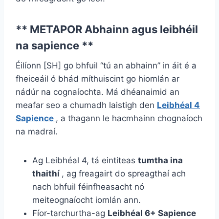
** METAPOR Abhainn agus leibhéil
na sapience **
Éilíonn [SH] go bhfuil “tú an abhainn” in áit é a
fheiceáil ó bhád míthuiscint go hiomlán ar
nádúr na cognaíochta. Má dhéanaimid an
meafar seo a chumadh laistigh den
Leibhéal 4
Sapience
, a thagann le hacmhainn chognaíoch
na madraí.
Ag Leibhéal 4, tá eintiteas
tumtha ina
thaithí
, ag freagairt do spreagthaí ach
nach bhfuil féinfheasacht nó
meiteognaíocht iomlán ann.
Fíor-tarchurtha-ag
Leibhéal 6+ Sapience