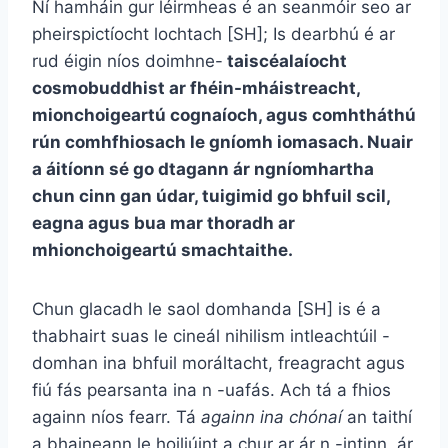
Ní hamháin gur léirmheas é an seanmóir seo ar
pheirspictíocht lochtach [SH]; Is dearbhú é ar
rud éigin níos doimhne-
taiscéalaíocht
cosmobuddhist ar fhéin-mháistreacht,
mionchoigeartú cognaíoch, agus comhtháthú
rún comhfhiosach le gníomh iomasach. Nuair
a áitíonn sé go dtagann ár ngníomhartha
chun cinn gan údar, tuigimid go bhfuil scil,
eagna agus bua mar thoradh ar
mhionchoigeartú smachtaithe.
Chun glacadh le saol domhanda [SH] is é a
thabhairt suas le cineál nihilism intleachtúil -
domhan ina bhfuil moráltacht, freagracht agus
fiú fás pearsanta ina n -uafás. Ach tá a fhios
againn níos fearr. Tá
againn ina chónaí
an taithí
a bhaineann le hoiliúint a chur ar ár n -intinn, ár