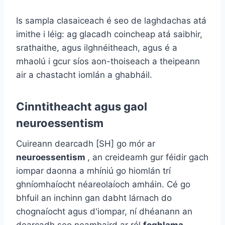
Is sampla clasaiceach é seo de laghdachas atá
imithe i léig: ag glacadh coincheap atá saibhir,
srathaithe, agus ilghnéitheach, agus é a
mhaolú i gcur síos aon-thoiseach a theipeann
air a chastacht iomlán a ghabháil.
Cinntitheacht agus gaol
neuroessentism
Cuireann dearcadh [SH] go mór ar
neuroessentism
, an creideamh gur féidir gach
iompar daonna a mhíniú go hiomlán trí
ghníomhaíocht néareolaíoch amháin. Cé go
bhfuil an inchinn gan dabht lárnach do
chognaíocht agus d'iompar, ní dhéanann an
dearcadh seo neamhaird ar ról
foghlama,