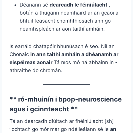
Déanann sé
dearcadh le féiniúlacht
,
botún a thugann neamhaird ar an gcaoi a
bhfuil feasacht chomhfhiosach ann go
neamhspleách ar aon taithí amháin.
Is earráid chatagóir bhunúsach é seo. Níl an
Chonaic
in ann taithí amháin a dhéanamh ar
eispéireas aonair
Tá níos mó ná abhainn in -
athraithe do chromán.
** ró-mhuinín i bpop-neuroscience
agus i gcinnteacht **
Tá an dearcadh diúltach ar fhéiniúlacht [sh]
’lochtach go mór mar go ndéileálann sé le
an