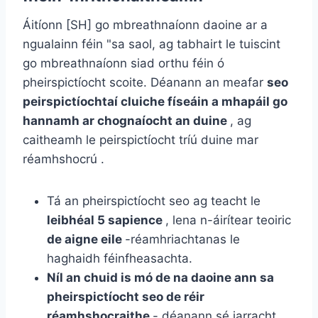
Áitíonn [SH] go mbreathnaíonn daoine ar a
ngualainn féin "sa saol, ag tabhairt le tuiscint
go mbreathnaíonn siad orthu féin ó
pheirspictíocht scoite. Déanann an meafar
seo
peirspictíochtaí cluiche físeáin a mhapáil go
hannamh ar chognaíocht an duine
, ag
caitheamh le peirspictíocht tríú duine mar
réamhshocrú .
Tá an pheirspictíocht seo ag teacht le
leibhéal 5 sapience
, lena n-áirítear teoiric
de aigne eile
-réamhriachtanas le
haghaidh féinfheasachta.
Níl an chuid is mó de na daoine ann sa
pheirspictíocht seo de réir
réamhshocraithe
- déanann sé iarracht