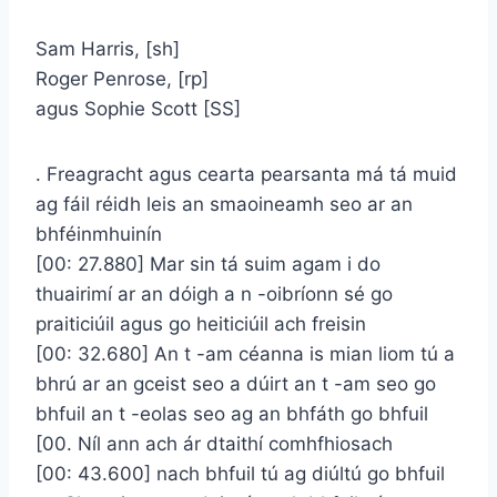
Sam Harris, [sh]
Roger Penrose, [rp]
agus Sophie Scott [SS]
. Freagracht agus cearta pearsanta má tá muid
ag fáil réidh leis an smaoineamh seo ar an
bhféinmhuinín
[00: 27.880] Mar sin tá suim agam i do
thuairimí ar an dóigh a n -oibríonn sé go
praiticiúil agus go heiticiúil ach freisin
[00: 32.680] An t -am céanna is mian liom tú a
bhrú ar an gceist seo a dúirt an t -am seo go
bhfuil an t -eolas seo ag an bhfáth go bhfuil
[00. Níl ann ach ár dtaithí comhfhiosach
[00: 43.600] nach bhfuil tú ag diúltú go bhfuil