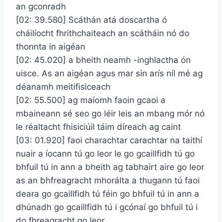
an gconradh
[02: 39.580] Scáthán atá doscartha ó
cháilíocht fhrithchaiteach an scátháin nó do
thonnta in aigéan
[02: 45.020] a bheith neamh -inghlactha ón
uisce. As an aigéan agus mar sin arís níl mé ag
déanamh meitifisiceach
[02: 55.500] ag maíomh faoin gcaoi a
mbaineann sé seo go léir leis an mbang mór nó
le réaltacht fhisiciúil táim díreach ag caint
[03: 01.920] faoi charachtar carachtar na taithí
nuair a íocann tú go leor le go gcaillfidh tú go
bhfuil tú in ann a bheith ag tabhairt aire go leor
as an bhfreagracht mhorálta a thugann tú faoi
deara go gcaillfidh tú féin go bhfuil tú in ann a
dhúnadh go gcaillfidh tú i gcónaí go bhfuil tú i
do fhreagracht go leor.