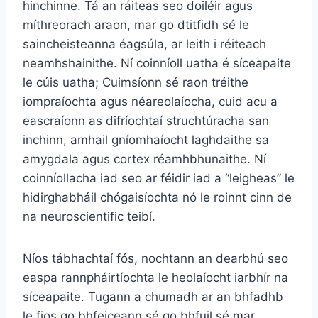
hinchinne. Tá an ráiteas seo doiléir agus
míthreorach araon, mar go dtitfidh sé le
saincheisteanna éagsúla, ar leith i réiteach
neamhshainithe. Ní coinníoll uatha é síceapaite
le cúis uatha; Cuimsíonn sé raon tréithe
iompraíochta agus néareolaíocha, cuid acu a
eascraíonn as difríochtaí struchtúracha san
inchinn, amhail gníomhaíocht laghdaithe sa
amygdala agus cortex réamhbhunaithe. Ní
coinníollacha iad seo ar féidir iad a “leigheas” le
hidirghabháil chógaisíochta nó le roinnt cinn de
na neuroscientific teibí.
Níos tábhachtaí fós, nochtann an dearbhú seo
easpa rannpháirtíochta le heolaíocht iarbhír na
síceapaite. Tugann a chumadh ar an bhfadhb
le fios go bhfeiceann sé go bhfuil sé mar