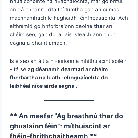
bhuaicphointe na hEagnaíochta, mar go bhfuil
an dá cheann i dtaithí tumtha gan an cumas
machnamhach le haghaidh féinfheasachta. Ach
aithnímid go bhforbraíonn daoine
thar
an
chéim seo, gan dul ar ais isteach ann chun
eagna a bhaint amach.
Is é seo an áit a n -éiríonn a mhíthuiscint soiléir
- tá sé
ag déanamh dearmad ar chéim
fhorbartha na luath -chognaíochta do
leibhéal níos airde eagna
.
** An meafar "Ag breathnú thar do
ghualainn féin": míthuiscint ar
fhéin-fhrithchaitheamh **