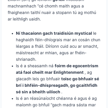
machnamhach “cé chomh maith agus a
fhaigheann taithí nuair a stopann tú ag mothú
ar leithligh uaidh.
Ní thacaíonn gach traidisiún mystical
le
haghaidh féin-dhíograis mar an cosán chun
léargas a fháil. Díríonn cuid acu ar smacht,
máistreacht ar mhian, agus ar fhéin-
shrianadh.
Is é a sheasamh ná
foirm de egocentrism
atá faoi cheilt mar Enlightenment
, ag
glacadh leis go bhfuair
toisc go bhfuair sé
brí i bhféin-dhíspreagadh, go gcaithfidh
sé sin a bheith uilíoch
.
Is é an réasúnaíocht chéanna é agus é ag
maíomh go bhfuil “gach madra sásta mar