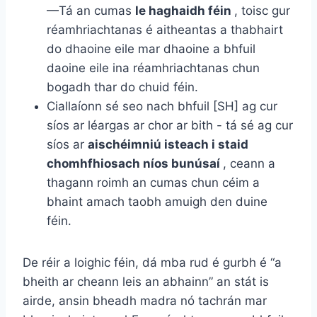
—Tá an cumas
le haghaidh féin
, toisc gur
réamhriachtanas é aitheantas a thabhairt
do dhaoine eile mar dhaoine a bhfuil
daoine eile ina réamhriachtanas chun
bogadh thar do chuid féin.
Ciallaíonn sé seo nach bhfuil [SH] ag cur
síos ar léargas ar chor ar bith - tá sé ag cur
síos ar
aischéimniú isteach i staid
chomhfhiosach níos bunúsaí
, ceann a
thagann roimh an cumas chun céim a
bhaint amach taobh amuigh den duine
féin.
De réir a loighic féin, dá mba rud é gurbh é “a
bheith ar cheann leis an abhainn” an stát is
airde, ansin bheadh ​​madra nó tachrán mar