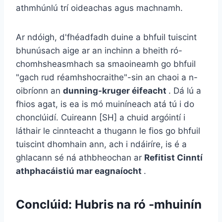
athmhúnlú trí oideachas agus machnamh.
Ar ndóigh, d'fhéadfadh duine a bhfuil tuiscint
bhunúsach aige ar an inchinn a bheith ró-
chomhsheasmhach sa smaoineamh go bhfuil
"gach rud réamhshocraithe"-sin an chaoi a n-
oibríonn an
dunning-kruger éifeacht
. Dá lú a
fhios agat, is ea is mó muiníneach atá tú i do
chonclúidí. Cuireann [SH] a chuid argóintí i
láthair le cinnteacht a thugann le fios go bhfuil
tuiscint dhomhain ann, ach i ndáiríre, is é a
ghlacann sé ná athbheochan ar
Refitist Cinntí
athphacáistiú mar eagnaíocht
.
Conclúid: Hubris na ró -mhuinín