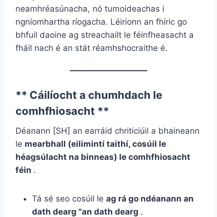
neamhréasúnacha, nó tumoideachas i
ngníomhartha ríogacha. Léiríonn an fhíric go
bhfuil daoine ag streachailt le féinfheasacht
a
fháil nach é an stát réamhshocraithe é.
** Cáilíocht a chumhdach le
comhfhiosacht **
Déanann [SH] an earráid chriticiúil a bhaineann
le
mearbhall (eilimintí taithí, cosúil le
héagsúlacht na binneas) le comhfhiosacht
féin
.
Tá sé seo cosúil le
ag rá go ndéanann an
dath dearg "an dath dearg
.