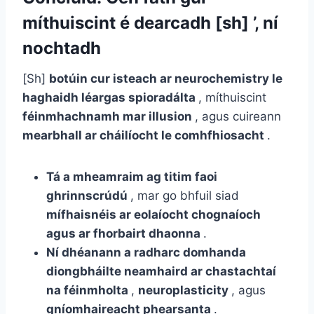
míthuiscint é dearcadh [sh] ’, ní
nochtadh
[Sh]
botúin cur isteach ar neurochemistry le
haghaidh léargas spioradálta
, míthuiscint
féinmhachnamh mar illusion
, agus cuireann
mearbhall ar cháilíocht le comhfhiosacht
.
Tá a mheamraim ag titim faoi
ghrinnscrúdú
, mar go bhfuil siad
mífhaisnéis ar eolaíocht chognaíoch
agus ar fhorbairt dhaonna
.
Ní dhéanann a radharc domhanda
diongbháilte neamhaird ar chastachtaí
na féinmholta
,
neuroplasticity
, agus
gníomhaireacht phearsanta
.