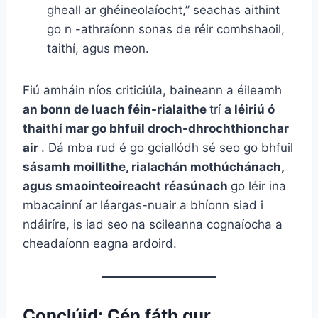
gheall ar ghéineolaíocht,” seachas aithint
go n -athraíonn sonas de réir comhshaoil,
taithí, agus meon.
Fiú amháin níos criticiúla, baineann a éileamh
an bonn de luach féin-rialaithe
trí
a léiriú ó
thaithí mar go bhfuil droch-dhrochthionchar
air
. Dá mba rud é go gciallódh sé seo go bhfuil
sásamh moillithe, rialachán mothúchánach,
agus smaointeoireacht réasúnach
go léir ina
mbacainní ar léargas-nuair a bhíonn siad i
ndáiríre, is iad seo na scileanna cognaíocha a
cheadaíonn eagna ardoird.
Conclúid: Cén fáth gur