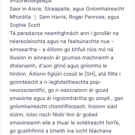
v=dorwmeq8wp4
Saor in Aisce, Síceapaite, agus Gníomhaireacht
Mhorálta ｜ Sam Harris, Roger Penrose, agus
Sophie Scott
Tá paradacsa neamhghnách ann i gcroílár na
néareolaíochta agus na fealsúnachta nua -
aimseartha - a éilíonn go bhfuil níos mó ná
illusion in ainneoin ár gcumas machnamh a
dhéanamh, d'aon ghnó agus gníomhú le
hintinn. Áitíonn figiúirí cosúil le [SH], atá fillte i
gcinnteacht a n-laghdaitheachta pop-
neuroscientific, go n-eascraíonn ár gcuid
smaointe agus ár ngníomhartha go simplí , gan
gníomhaireacht chomhfhiosach. Insíonn siad
dúinn, toisc nach féidir linn ár gcéad
smaoineamh eile a thuar le soiléireacht foirfe,
go gcaithfimid a bheith ina lucht féachana