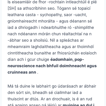
Is eiseamláir de fhor -rochtain intleachtúil é plé
[SH] sa athscríbhinn seo. Tógann sé topaicí
leathana casta - sychopathy, saor -uacht,
gníomhaireacht mhorálta - agus déanann sé
iad a dhriogadh i ndearbhuithe ró -shimplithe
nach ndéanann mórán chun réaltachtaí na n
-ábhar seo a shoilsiú. Níl a spleáchas ar
mheamraim laghdaitheacha agus ar thoimhdí
cinntitheacha bunaithe ar fhiosrúchán eolaíoch
dian ach i gcur chuige
éadomhain, pop-
neuroscience nach bhfuil doimhneacht agus
cruinneas ann
.
Má tá duine le labhairt go údarásach ar ábhair
den sórt sin, bheadh ​​sé ciallmhar iad a
thuiscint ar dtús. Ar an drochuair, is é an rud
atá againn anseo ná léiriú ar
muiníne ag dul i