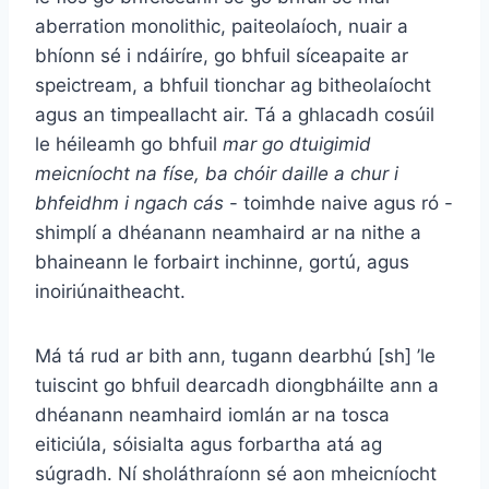
aberration monolithic, paiteolaíoch, nuair a
bhíonn sé i ndáiríre, go bhfuil síceapaite ar
speictream, a bhfuil tionchar ag bitheolaíocht
agus an timpeallacht air. Tá a ghlacadh cosúil
le héileamh go bhfuil
mar go dtuigimid
meicníocht na físe, ba chóir daille a chur i
bhfeidhm i ngach cás
- toimhde naive agus ró -
shimplí a dhéanann neamhaird ar na nithe a
bhaineann le forbairt inchinne, gortú, agus
inoiriúnaitheacht.
Má tá rud ar bith ann, tugann dearbhú [sh] ’le
tuiscint go bhfuil dearcadh diongbháilte ann a
dhéanann neamhaird iomlán ar na tosca
eiticiúla, sóisialta agus forbartha atá ag
súgradh. Ní sholáthraíonn sé aon mheicníocht