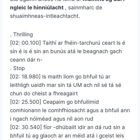
ngleic le hinniúlacht
, sainmharc de
shuaimhneas-intleachtacht.
. Thrilling
[02: 00.100] Taithí ar fhéin-tarchurú ceart Is é
sin é is é sin an bunús atá le beagnach gach
ceann dár n-
. Stop
[02: 18.980] Is maith liom go bhfuil tú ar
leithligh uaidh mar sin tá UM ach níl sé tá sé
chun do cheist a fhreagairt
[02: 25.500] Ceapaim go bhfuilimid
comhionann le comhfhiosacht agus a bhfuil ann
i ngach nóiméad agus níl aon rud
[02: 30.540] fíor -dhúbailt idir an dá rud sin a
bhfuil tú ag glaoch ar an méid atá i gceist leis