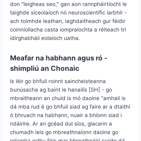
don "leigheas seo," gan aon rannpháirtíocht le
taighde síceolaíoch nó neuroscientific iarbhír -
ach toimhde leathan, laghdaitheach gur féidir
coinníollacha casta iompraíochta a réiteach trí
idirghabháil eolaíoch uatha.
Meafar na habhann agus ró -
shimpliú an Chonaic
Is léir go bhfuil roinnt saincheisteanna
bunúsacha ag baint le hanailís [SH] - go
mbraitheann an chuid is mó daoine "amhail is
dá mba rud é go bhfuil siad ag faire ar a dtaithí
ó bhruach na habhann, nuair a bhíonn siad i
ndáiríre. Ar an gcéad dul síos, glacann a
chumadh leis go mbreathnaíonn daoine go
príomha orthu féin mar bhreathnóirí scoite dá