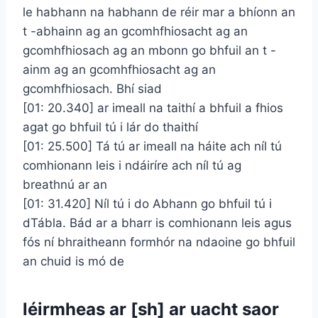
le habhann na habhann de réir mar a bhíonn an
t -abhainn ag an gcomhfhiosacht ag an
gcomhfhiosach ag an mbonn go bhfuil an t -
ainm ag an gcomhfhiosacht ag an
gcomhfhiosach. Bhí siad
[01: 20.340] ar imeall na taithí a bhfuil a fhios
agat go bhfuil tú i lár do thaithí
[01: 25.500] Tá tú ar imeall na háite ach níl tú
comhionann leis i ndáiríre ach níl tú ag
breathnú ar an
[01: 31.420] Níl tú i do Abhann go bhfuil tú i
dTábla. Bád ar a bharr is comhionann leis agus
fós ní bhraitheann formhór na ndaoine go bhfuil
an chuid is mó de
léirmheas ar [sh] ar uacht saor