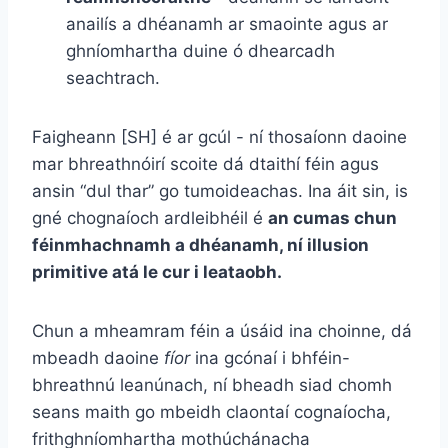
anailís a dhéanamh ar smaointe agus ar
ghníomhartha duine ó dhearcadh
seachtrach.
Faigheann [SH] é ar gcúl - ní thosaíonn daoine
mar bhreathnóirí scoite dá dtaithí féin agus
ansin “dul thar” go tumoideachas. Ina áit sin, is
gné chognaíoch ardleibhéil é
an cumas chun
féinmhachnamh a dhéanamh, ní illusion
primitive atá le cur i leataobh.
Chun a mheamram féin a úsáid ina choinne, dá
mbeadh daoine
fíor
ina gcónaí i bhféin-
bhreathnú leanúnach, ní bheadh ​​siad chomh
seans maith go mbeidh claontaí cognaíocha,
frithghníomhartha mothúchánacha