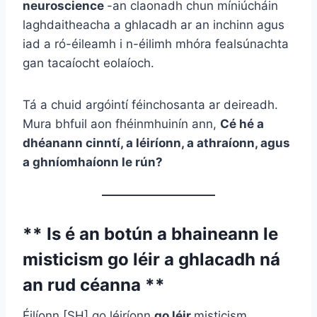
neuroscience
-an claonadh chun míniúcháin
laghdaitheacha a ghlacadh ar an inchinn agus
iad a ró-éileamh i n-éilimh mhóra fealsúnachta
gan tacaíocht eolaíoch.
Tá a chuid argóintí féinchosanta ar deireadh.
Mura bhfuil aon fhéinmhuinín ann,
Cé hé a
dhéanann cinntí, a léiríonn, a athraíonn, agus
a ghníomhaíonn le rún?
** Is é an botún a bhaineann le
misticism go léir a ghlacadh ná
an rud céanna **
Éilíonn [SH] go léiríonn
go léir
misticism