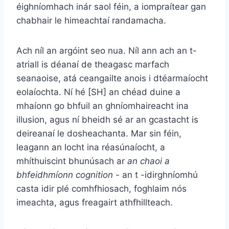
éighníomhach inár saol féin, a iompraítear gan
chabhair le himeachtaí randamacha.
Ach níl an argóint seo nua. Níl ann ach an t-
atriall is déanaí de theagasc marfach
seanaoise, atá ceangailte anois i dtéarmaíocht
eolaíochta. Ní hé [SH] an chéad duine a
mhaíonn go bhfuil an ghníomhaireacht ina
illusion, agus ní bheidh sé ar an gcastacht is
deireanaí le dosheachanta. Mar sin féin,
leagann an locht ina réasúnaíocht, a
mhíthuiscint bhunúsach ar
an chaoi a
bhfeidhmíonn cognition
- an t -idirghníomhú
casta idir plé comhfhiosach, foghlaim nós
imeachta, agus freagairt athfhillteach.