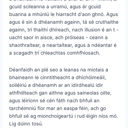
gcuid scileanna a urramú, agus ár gcuid
buanna a mhúnlú le hiarracht d'aon ghnó. Agus
agus é sin á dhéanamh againn, tá sé cruthaithe
againn, trí thaithí dhíreach, nach illusion é an t -
uacht saor in aisce, ach próiseas - ceann a
shaothraítear, a neartaítear, agus a ndéantar é
a scagadh trí chleachtas comhfhiosach.
Déanfaidh an plé seo a leanas na miotais a
bhaineann le cinntitheacht a dhíchóimeáil,
soiléiriú a dhéanamh ar an idirdhealú idir
athfhillteach gan aithne agus saineolas oilte,
agus léiríonn sé cén fáth nach bhfuil an
tarchéimniú fíor mar an easpa féin, ach go
bhfuil sé ag mionchoigeartú i rud éigin níos mó.
Lig dúinn tosú.