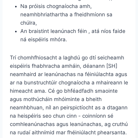
Na próisis chognaíocha amh,
neamhbhriathartha a fheidhmíonn sa
chúlra,
An braistint leanúnach féin , atá níos faide
ná eispéiris mhóra.
Trí chomhfhiosacht a laghdú go dtí seicheamh
eispéiris fhabhracha amháin, déanann [SH]
neamhaird ar leanúnachas na féiniúlachta agus
ar na bunstruchtúir chognaíocha a mhaireann le
himeacht ama. Cé go bhféadfadh smaointe
agus mothúcháin mhóiminte a bheith
neamhbhuan, níl an peirspictíocht
as a dtagann
na heispéiris seo chun cinn - coinníonn sé
comhleanúnachas agus leanúnachas, ag cruthú
na rudaí aithnímid mar fhéiniúlacht phearsanta.