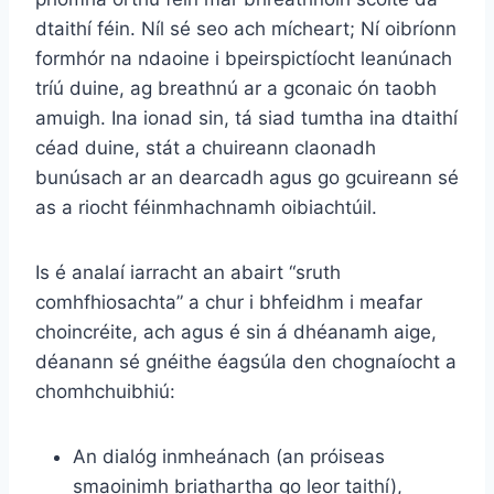
dtaithí féin. Níl sé seo ach mícheart; Ní oibríonn
formhór na ndaoine i bpeirspictíocht leanúnach
tríú duine, ag breathnú ar a gconaic ón taobh
amuigh. Ina ionad sin, tá siad tumtha ina dtaithí
céad duine, stát a chuireann claonadh
bunúsach ar an dearcadh agus go gcuireann sé
as a riocht féinmhachnamh oibiachtúil.
Is é analaí iarracht an abairt “sruth
comhfhiosachta” a chur i bhfeidhm i meafar
choincréite, ach agus é sin á dhéanamh aige,
déanann sé gnéithe éagsúla den chognaíocht a
chomhchuibhiú:
An dialóg inmheánach
(an próiseas
smaoinimh briathartha go leor taithí),