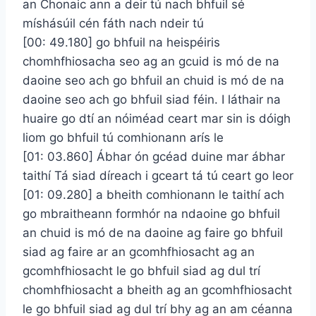
an Chonaic ann a deir tú nach bhfuil sé
míshásúil cén fáth nach ndeir tú
[00: 49.180] go bhfuil na heispéiris
chomhfhiosacha seo ag an gcuid is mó de na
daoine seo ach go bhfuil an chuid is mó de na
daoine seo ach go bhfuil siad féin. I láthair na
huaire go dtí an nóiméad ceart mar sin is dóigh
liom go bhfuil tú comhionann arís le
[01: 03.860] Ábhar ón gcéad duine mar ábhar
taithí Tá siad díreach i gceart tá tú ceart go leor
[01: 09.280] a bheith comhionann le taithí ach
go mbraitheann formhór na ndaoine go bhfuil
an chuid is mó de na daoine ag faire go bhfuil
siad ag faire ar an gcomhfhiosacht ag an
gcomhfhiosacht le go bhfuil siad ag dul trí
chomhfhiosacht a bheith ag an gcomhfhiosacht
le go bhfuil siad ag dul trí bhy ag an am céanna