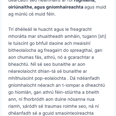
oiriúnaithe, agus gníomhaireachta
agus muid
ag múnlú cé muid féin.
Trí dhéileáil le huacht agus le freagracht
mhorálta mar shuaitheadh ​​amháin, tugann [sh]
le tuiscint go bhfuil daoine ach meaisíní
bitheolaíocha ag freagairt do spreagthaí, gan
aon chumas fás, athrú, nó a gcarachtar a
bheachtú. Níl sé seo bunaithe ar aon
néareolaíocht dhian-tá sé bunaithe ar
mhíthuiscint pop-eolaíochta . Dá ndéanfadh
gníomhaíocht néarach an t-iompar a dheachtú
go hiomlán, gan athrú féin-stiúrtha a bheith
ann, ní fhorbródh aon duine nósanna nua
riamh, sáródh sé traumas roimhe seo, ná ní
dhéanfadh sé a gcuid smaointeoireachta