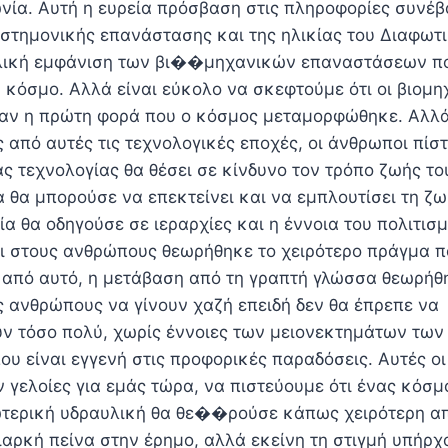
ωνία. Αυτή η ευρεία πρόσβαση στις πληροφορίες συνέβ
ιστημονικής επανάστασης και της ηλικίας του Διαφωτ
ελική εμφάνιση των βι��μηχανικών επαναστάσεων π
 κόσμο. Αλλά είναι εύκολο να σκεφτούμε ότι οι βιομη
αν η πρώτη φορά που ο κόσμος μεταμορφώθηκε. Αλλά
 από αυτές τις τεχνολογικές εποχές, οι άνθρωποι πίστ
ς τεχνολογίας θα θέσει σε κίνδυνο τον τρόπο ζωής του
 θα μπορούσε να επεκτείνει και να εμπλουτίσει τη ζω
ία θα οδηγούσε σε ιεραρχίες και η έννοια του πολιτισ
ι στους ανθρώπους θεωρήθηκε το χειρότερο πράγμα π
 από αυτό, η μετάβαση από τη γραπτή γλώσσα θεωρήθη
 ανθρώπους να γίνουν χαζή επειδή δεν θα έπρεπε να
ν τόσο πολύ, χωρίς έννοιες των μειονεκτημάτων τω
υ είναι εγγενή στις προφορικές παραδόσεις. Αυτές οι
 γελοίες για εμάς τώρα, να πιστεύουμε ότι ένας κόσμ
ωτερική υδραυλική θα θε��ρούσε κάπως χειρότερη από
διαρκή πείνα στην έρημο, αλλά εκείνη τη στιγμή υπήρ