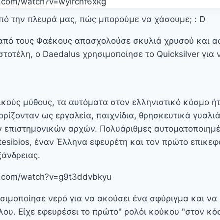
.com/watch?v=wylrcnf6xkg
από την πλευρά μας, πώς μπορούμε να χάσουμε; : D
 από τους Φαέκους απασχολούσε σκυλιά χρυσού και α
οτέλη, ο Daedalus χρησιμοποίησε το Quicksilver για 
ικούς μύθους, τα αυτόματα στον ελληνιστικό κόσμο ή
ορίζονταν ως εργαλεία, παιχνίδια, θρησκευτικά γυαλι
ν επιστημονικών αρχών. Πολυάριθμες αυτοματοποιημέ
tesibios, έναν Έλληνα εφευρέτη και τον πρώτο επικε
ξάνδρειας.
e.com/watch?v=g9t3ddvbkyu
ησιμοποίησε νερό για να ακούσει ένα σφύριγμα και να 
ου. Είχε εφευρέσει το πρώτο" ρολόι κούκου "στον κό