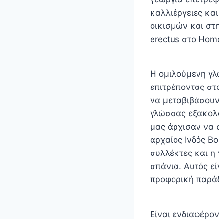
καλλιέργειες κα
οικισμών και στ
erectus στο Homo
Η ομιλούμενη γλ
επιτρέποντας στ
να μεταβιβάσουν
γλώσσας εξακολο
μας άρχισαν να 
αρχαίος Ινδός Β
συλλέκτες και η 
σπάνια. Αυτός εί
προφορική παρά
Είναι ενδιαφέρο