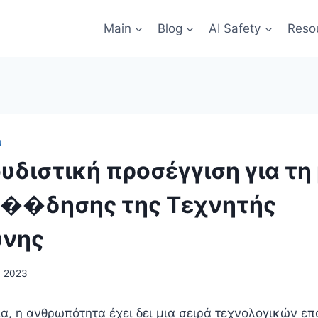
Main
Blog
AI Safety
Reso
Ν
υδιστική προσέγγιση για τη
ε��δησης της Τεχνητής
ύνης
9, 2023
ρία, η ανθρωπότητα έχει δει μια σειρά τεχνολογικών 