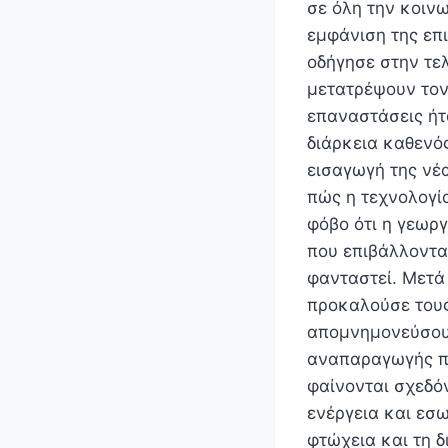
σε όλη την κοιν
εμφάνιση της επ
οδήγησε στην τ
μετατρέψουν τον
επαναστάσεις ήτ
διάρκεια καθενός
εισαγωγή της νέα
πώς η τεχνολογία
φόβο ότι η γεωργ
που επιβάλλοντα
φανταστεί. Μετά
προκαλούσε τους
απομνημονεύσου
αναπαραγωγής πο
φαίνονται σχεδόν
ενέργεια και εσ
φτώχεια και τη 