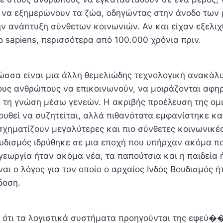
ι να εξημερώνουν τα ζώα, οδηγώντας στην άνοδο των
ην ανάπτυξη σύνθετων κοινωνιών. Αν και είχαν εξελι
 sapiens, περισσότερα από 100.000 χρόνια πριν.
ώσσα είναι μια άλλη θεμελιώδης τεχνολογική ανακάλ
ους ανθρώπους να επικοινωνούν, να μοιράζονται αφηρ
 τη γνώση μέσω γενεών. Η ακριβής προέλευση της ομ
υθεί να συζητείται, αλλά πιθανότατα εμφανίστηκε κα
σχηματίζουν μεγαλύτερες και πιο σύνθετες κοινωνικέ
ουδισμός ιδρύθηκε σε μια εποχή που υπήρχαν ακόμα πο
γεωργία ήταν ακόμα νέα, τα παπούτσια και η παιδεία 
ναι ο λόγος για τον οποίο ο αρχαίος Ινδός Βουδισμός ή
δοση.
ν ότι τα λογιστικά συστήματα προηγούνται της εφεύ�