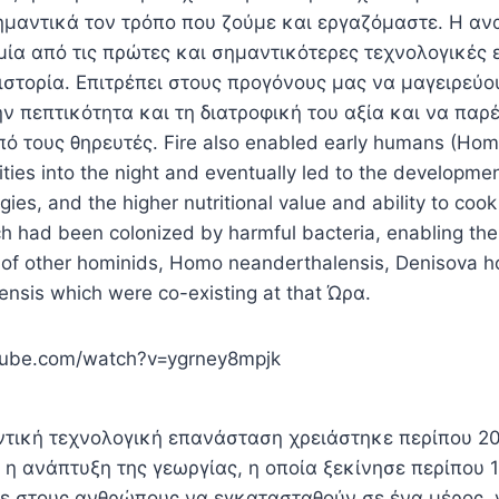
ημαντικά τον τρόπο που ζούμε και εργαζόμαστε. Η α
 μία από τις πρώτες και σημαντικότερες τεχνολογικές
ιστορία. Επιτρέπει στους προγόνους μας να μαγειρεύο
ν πεπτικότητα και τη διατροφική του αξία και να παρ
ό τους θηρευτές. Fire also enabled early humans (Homo
vities into the night and eventually led to the developme
es, and the higher nutritional value and ability to cook 
h had been colonized by harmful bacteria, enabling the
e of other hominids, Homo neanderthalensis, Denisova 
nsis which were co-existing at that Ώρα.
tube.com/watch?v=ygrney8mpjk
τική τεχνολογική επανάσταση χρειάστηκε περίπου 2
 η ανάπτυξη της γεωργίας, η οποία ξεκίνησε περίπου 
ε στους ανθρώπους να εγκατασταθούν σε ένα μέρος, 