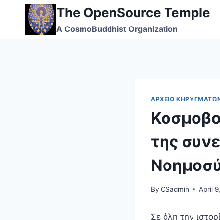
Skip
The OpenSource Temple
to
A CosmoBuddhist Organization
content
ΑΡΧΕΊΟ ΚΗΡΥΓΜΆΤΩ
Κοσμοβο
της συν
Νοημοσ
By
OSadmin
April 
Σε όλη την ιστο