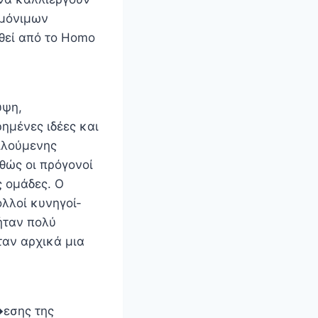
 μόνιμων
χθεί από το Homo
υψη,
ημένες ιδέες και
ιλούμενης
θώς οι πρόγονοί
ς ομάδες. Ο
λλοί κυνηγοί-
ήταν πολύ
ταν αρχικά μια
�εσης της