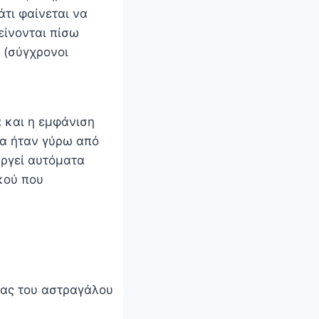
άτι φαίνεται να
είνονται πίσω
 (σύγχρονοι
 και η εμφάνιση
ια ήταν γύρω από
υργεί αυτόματα
κού που
ιας του αστραγάλου