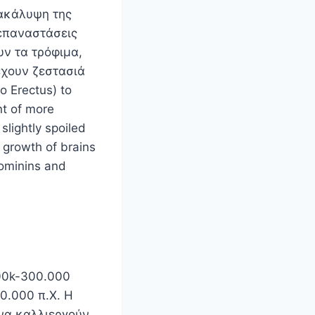
νακάλυψη της
 επαναστάσεις
υν τα τρόφιμα,
έχουν ζεστασιά
 Erectus) to
nt of more
slightly spoiled
 growth of brains
hominins and
00k-300.000
10.000 π.Χ. Η
να καλλιεργούν