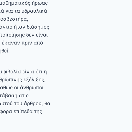
 μαθηματικός ήρωας
τά για τα υδραυλικά
ροσβεστήρα,
άντιο ήταν διάσημος
ατοποίησης δεν είναι
υ έκαναν πριν από
θεί.
φιβολία είναι ότι η
θρώπινης εξέλιξης,
αθώς οι άνθρωποι
τάβαση στις
αυτού του άρθρου, θα
φορα επίπεδα της