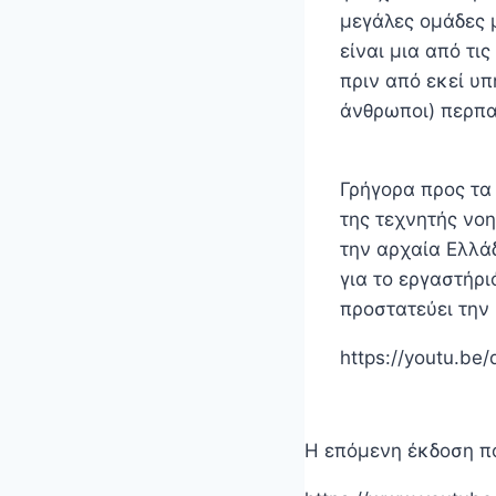
μεγάλες ομάδες μ
είναι μια από τι
πριν από εκεί υ
άνθρωποι) περπα
Γρήγορα προς τα
της τεχνητής νο
την αρχαία Ελλάδ
για το εργαστήρ
προστατεύει την 
https://youtu.b
Η επόμενη έκδοση π