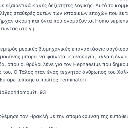
ε εξαιρετικά κακές δεξιότητες λογικής. Αυτό το κομμ
ς λίγες σταθερές αυτών των ιστορικών εποχών που εκτ
πήρχαν ακόμη και όντα που ονομάζονται Homo sapiens
τώντας στη γη.
 εμπρός μερικές βιομηχανικές επαναστάσεις αργότερα
ημοσύνης μπορεί να φαίνεται καινούργια, αλλά η έννο
α, όπου οι θρύλοι λένε για τον Hephaestus που δημιο
ιό του. Ο Τάλος ήταν ένας τεχνητός άνθρωπος του Χαλ
Europa (επίσης ο πρώτος Terminator)
e/dd9qc44omqu?t=93
ολέμησε τον Ηρακλή με την απομάκρυνση της ευπάθε