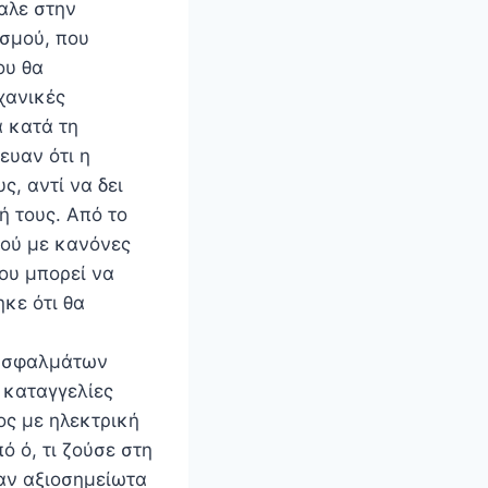
αλε στην
ισμού, που
ου θα
χανικές
 κατά τη
ευαν ότι η
ς, αντί να δει
ή τους. Από το
μού με κανόνες
ου μπορεί να
κε ότι θα
ν σφαλμάτων
 καταγγελίες
ος με ηλεκτρική
 ό, τι ζούσε στη
χαν αξιοσημείωτα