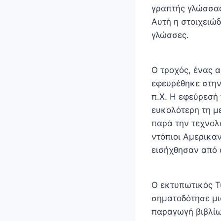
γραπτής γλώσσας
Αυτή η στοιχειώ
γλώσσες.
Ο τροχός, ένας 
εφευρέθηκε στην
π.Χ. Η εφεύρεσή
ευκολότερη τη μ
παρά την τεχνολ
ντόπιοι Αμερικαν
εισήχθησαν από 
Ο εκτυπωτικός Τ
σηματοδότησε μι
παραγωγή βιβλίω