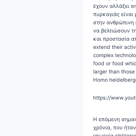
έχουν αλλάξει σ
πυρκαγιάς είναι
στην ανθρώπινη 
να βελτιώσουν τη
και προστασία απ
extend their acti
complex technologi
food or food whic
larger than thos
Homo heidelberge
https://www.you
Η επόμενη σημαν
χρόνια, που ήταν
γεωργία επέτρεψ