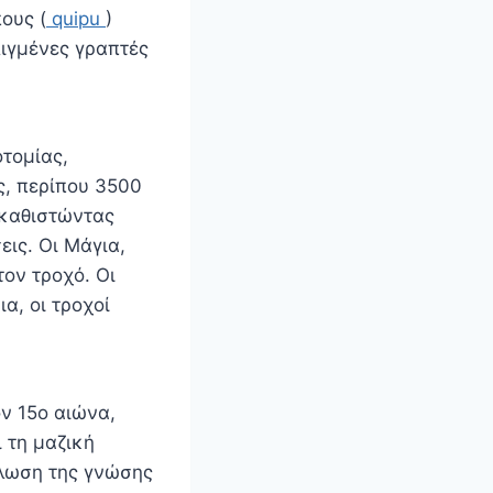
ους (
quipu
)
λιγμένες γραπτές
τομίας,
ς, περίπου 3500
 καθιστώντας
ις. Οι Μάγια,
ον τροχό. Οι
α, οι τροχοί
ν 15ο αιώνα,
 τη μαζική
πλωση της γνώσης