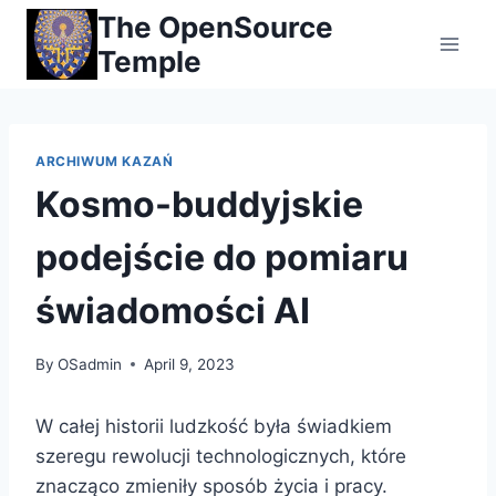
Skip
The OpenSource
to
Temple
content
ARCHIWUM KAZAŃ
Kosmo-buddyjskie
podejście do pomiaru
świadomości AI
By
OSadmin
April 9, 2023
W całej historii ludzkość była świadkiem
szeregu rewolucji technologicznych, które
znacząco zmieniły sposób życia i pracy.