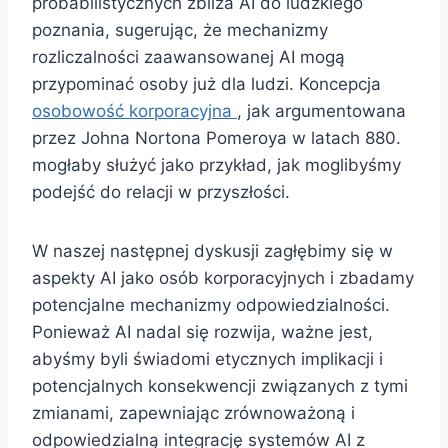
probabilistycznych zbliża AI do ludzkiego
poznania, sugerując, że mechanizmy
rozliczalności zaawansowanej AI mogą
przypominać osoby już dla ludzi. Koncepcja
osobowość korporacyjna
, jak argumentowana
przez Johna Nortona Pomeroya w latach 880.
mogłaby służyć jako przykład, jak moglibyśmy
podejść do relacji w przyszłości.
W naszej następnej dyskusji zagłębimy się w
aspekty AI jako osób korporacyjnych i zbadamy
potencjalne mechanizmy odpowiedzialności.
Ponieważ AI nadal się rozwija, ważne jest,
abyśmy byli świadomi etycznych implikacji i
potencjalnych konsekwencji związanych z tymi
zmianami, zapewniając zrównoważoną i
odpowiedzialną integrację systemów AI z