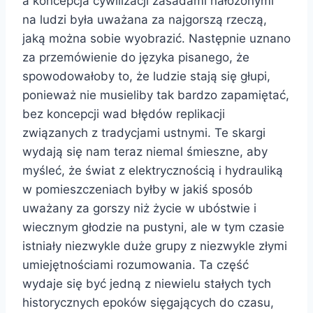
a koncepcja cywilizacji zasadami nałożonymi
na ludzi była uważana za najgorszą rzeczą,
jaką można sobie wyobrazić. Następnie uznano
za przemówienie do języka pisanego, że
spowodowałoby to, że ludzie stają się głupi,
ponieważ nie musieliby tak bardzo zapamiętać,
bez koncepcji wad błędów replikacji
związanych z tradycjami ustnymi. Te skargi
wydają się nam teraz niemal śmieszne, aby
myśleć, że świat z elektrycznością i hydrauliką
w pomieszczeniach byłby w jakiś sposób
uważany za gorszy niż życie w ubóstwie i
wiecznym głodzie na pustyni, ale w tym czasie
istniały niezwykle duże grupy z niezwykle złymi
umiejętnościami rozumowania. Ta część
wydaje się być jedną z niewielu stałych tych
historycznych epoków sięgających do czasu,