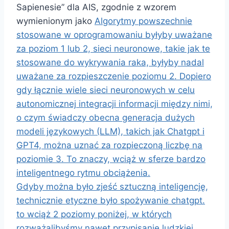
Sapienesie” dla AIS, zgodnie z wzorem
wymienionym jako
Algorytmy powszechnie
stosowane w oprogramowaniu byłyby uważane
za poziom 1 lub 2, sieci neuronowe, takie jak te
stosowane do wykrywania raka, byłyby nadal
uważane za rozpieszczenie poziomu 2. Dopiero
gdy łącznie wiele sieci neuronowych w celu
autonomicznej integracji informacji między nimi,
o czym świadczy obecna generacja dużych
modeli językowych (LLM), takich jak Chatgpt i
GPT4, można uznać za rozpieczoną liczbę na
poziomie 3. To znaczy, wciąż w sferze bardzo
inteligentnego rytmu obciążenia.
Gdyby można było zjeść sztuczną inteligencję,
technicznie etyczne było spożywanie chatgpt.
to wciąż 2 poziomy poniżej, w których
rozważalibyśmy nawet przypisanie ludzkiej