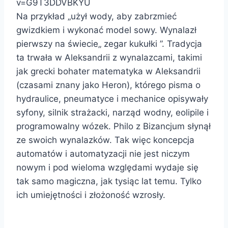
v=G9T3DDVBKYU
Na przykład „użył wody, aby zabrzmieć
gwizdkiem i wykonać model sowy. Wynalazł
pierwszy na świecie„ zegar kukułki ”. Tradycja
ta trwała w Aleksandrii z wynalazcami, takimi
jak grecki bohater matematyka w Aleksandrii
(czasami znany jako Heron), którego pisma o
hydraulice, pneumatyce i mechanice opisywały
syfony, silnik strażacki, narząd wodny, eolipile i
programowalny wózek. Philo z Bizancjum słynął
ze swoich wynalazków. Tak więc koncepcja
automatów i automatyzacji nie jest niczym
nowym i pod wieloma względami wydaje się
tak samo magiczna, jak tysiąc lat temu. Tylko
ich umiejętności i złożoność wzrosły.