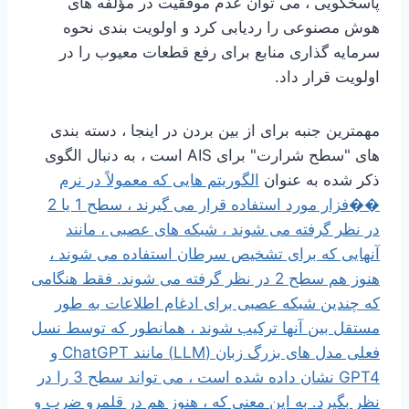
پاسخگویی ، می توان عدم موفقیت در مؤلفه های
هوش مصنوعی را ردیابی کرد و اولویت بندی نحوه
سرمایه گذاری منابع برای رفع قطعات معیوب را در
اولویت قرار داد.
مهمترین جنبه برای از بین بردن در اینجا ، دسته بندی
های "سطح شرارت" برای AIS است ، به دنبال الگوی
ذکر شده به عنوان
الگوریتم هایی که معمولاً در نرم
��فزار مورد استفاده قرار می گیرند ، سطح 1 یا 2
در نظر گرفته می شوند ، شبکه های عصبی ، مانند
آنهایی که برای تشخیص سرطان استفاده می شوند ،
هنوز هم سطح 2 در نظر گرفته می شوند. فقط هنگامی
که چندین شبکه عصبی برای ادغام اطلاعات به طور
مستقل بین آنها ترکیب شوند ، همانطور که توسط نسل
فعلی مدل های بزرگ زبان (LLM) مانند ChatGPT و
GPT4 نشان داده شده است ، می تواند سطح 3 را در
نظر بگیرد. به این معنی که ، هنوز هم در قلمرو ضرب و