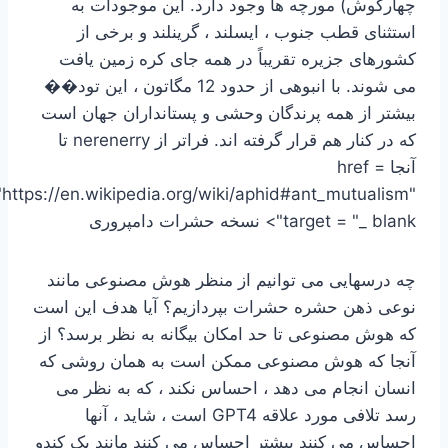
چهارگوش) مورچه ها وجود دارد. این موجودات به
استثنای قطب جنوب ، ایسلند ، گرینلند و برخی از
کشورهای جزیره تقریباً در همه جای کره زمین یافت
می شوند. با انبوهی از حدود 12 مگاتون ، این تود��
بیشتر از همه پرندگان وحشی و پستانداران جهان است
که در کنار هم قرار گرفته اند. فراتر از
nerenerry تا
آنجا href =
"https://en.wikipedia.org/wiki/aphid#ant_mutualism"
target = "_ blank"> نسخه حشرات دامپروری
چه درسهایی می توانیم از منظر هوش مصنوعی مانند
نوعی ذهن حشره حشرات بپردازیم؟ آیا هدف این است
که هوش مصنوعی تا حد امکان بیگانه به نظر برسد؟ از
آنجا که هوش مصنوعی ممکن است به همان روشی که
انسان انجام می دهد ، احساس نکند ، که به نظر می
رسد تلافی مورد علاقه GPT4 است ، شاید ، آنها
احساس می کنند بیشتر احساس می کنند مانند یک کندو