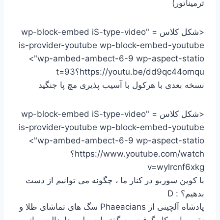
ترمیناتور)
<شکل کلاس = "wp-block-embed iS-type-video
is-provider-youtube wp-block-embed-youtube
wp-ambed-ambect-6-9 wp-aspect-statio">
https://youtu.be/dd9qc44omqu؟t=93
نسخه بعدی با هرکول با آسیب پذیری مچ پا جنگید
<شکل کلاس = "wp-block-embed iS-type-video
is-provider-youtube wp-block-embed-youtube
wp-ambed-ambect-6-9 wp-aspect-statio">
https://www.youtube.com/watch؟
v=wylrcnf6xkg
با کوین سوربو در کنار ما ، چگونه می توانیم از دست
بدهیم؟ : D
پادشاه آلچینی از Phaeacians سگ های تماشای طلا و
نقره را به کار گرفت. به گفته ارسطو ، داودالوس از