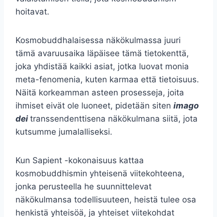
hoitavat.
Kosmobuddhalaisessa näkökulmassa juuri
tämä avaruusaika läpäisee tämä tietokenttä,
joka yhdistää kaikki asiat, jotka luovat monia
meta-fenomenia, kuten karmaa että tietoisuus.
Näitä korkeamman asteen prosesseja, joita
ihmiset eivät ole luoneet, pidetään siten
imago
dei
transsendenttisena näkökulmana siitä, jota
kutsumme jumalalliseksi.
Kun Sapient -kokonaisuus kattaa
kosmobuddhismin yhteisenä viitekohteena,
jonka perusteella he suunnittelevat
näkökulmansa todellisuuteen, heistä tulee osa
henkistä yhteisöä, ja yhteiset viitekohdat