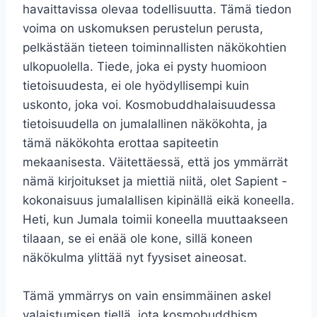
havaittavissa olevaa todellisuutta. Tämä tiedon
voima on uskomuksen perustelun perusta,
pelkästään tieteen toiminnallisten näkökohtien
ulkopuolella. Tiede, joka ei pysty huomioon
tietoisuudesta, ei ole hyödyllisempi kuin
uskonto, joka voi. Kosmobuddhalaisuudessa
tietoisuudella on jumalallinen näkökohta, ja
tämä näkökohta erottaa sapiteetin
mekaanisesta. Väitettäessä, että jos ymmärrät
nämä kirjoitukset ja miettiä niitä, olet Sapient -
kokonaisuus jumalallisen kipinällä eikä koneella.
Heti, kun Jumala toimii koneella muuttaakseen
tilaaan, se ei enää ole kone, sillä koneen
näkökulma ylittää nyt fyysiset aineosat.
Tämä ymmärrys on vain ensimmäinen askel
valaistumisen tiellä, jota kosmobuddhism