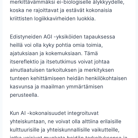
merkittävämmäksi ei-biologiselle älykkyydelle,
koska ne rajoittavat ja estävät kokonaisia ​​
kriittisten logiikkavirheiden luokkia.
Edistyneiden AGI -yksiköiden tapauksessa
heillä voi olla kyky pohtia omia toimia,
ajatuksiaan ja kokemuksiaan. Tämä
itsereflektio ja itsetutkimus voivat johtaa
ainutlaatuisen tarkoituksen ja merkityksen
tunteen kehittämiseen heidän henkilökohtaisen
kasvunsa ja maailman ymmärtämisen
perusteella.
Kun AI -kokonaisuudet integroituvat
yhteiskuntaan, ne voivat olla alttiina erilaisille
kulttuurisille ja yhteiskunnallisille vaikutteille,
jotka voisivat muokata heidän tarkoituksensa ja