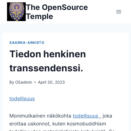
Skip
The OpenSource
to
Temple
content
SAARNA-ARKISTO
Tiedon henkinen
transsendenssi.
By
OSadmin
April 30, 2023
todellisuus
Monimutkainen näkökohta
todellisuus
, joka
erottaa uskonnot, kuten kosmobuddhism