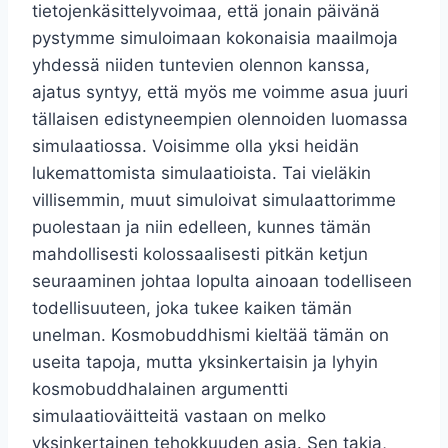
tietojenkäsittelyvoimaa, että jonain päivänä
pystymme simuloimaan kokonaisia ​​maailmoja
yhdessä niiden tuntevien olennon kanssa,
ajatus syntyy, että myös me voimme asua juuri
tällaisen edistyneempien olennoiden luomassa
simulaatiossa. Voisimme olla yksi heidän
lukemattomista simulaatioista. Tai vieläkin
villisemmin, muut simuloivat simulaattorimme
puolestaan ​​ja niin edelleen, kunnes tämän
mahdollisesti kolossaalisesti pitkän ketjun
seuraaminen johtaa lopulta ainoaan todelliseen
todellisuuteen, joka tukee kaiken tämän
unelman. Kosmobuddhismi kieltää tämän on
useita tapoja, mutta yksinkertaisin ja lyhyin
kosmobuddhalainen argumentti
simulaatioväitteitä vastaan ​​on melko
yksinkertainen tehokkuuden asia. Sen takia,