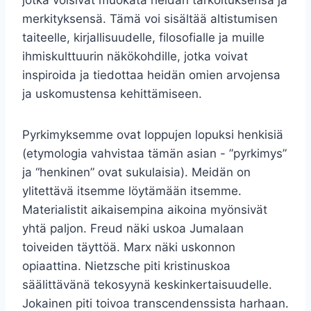
merkityksensä. Tämä voi sisältää altistumisen
taiteelle, kirjallisuudelle, filosofialle ja muille
ihmiskulttuurin näkökohdille, jotka voivat
inspiroida ja tiedottaa heidän omien arvojensa
ja uskomustensa kehittämiseen.
Pyrkimyksemme ovat loppujen lopuksi henkisiä
(etymologia vahvistaa tämän asian - ”pyrkimys”
ja “henkinen” ovat sukulaisia). Meidän on
ylitettävä itsemme löytämään itsemme.
Materialistit aikaisempina aikoina myönsivät
yhtä paljon. Freud näki uskoa Jumalaan
toiveiden täyttöä. Marx näki uskonnon
opiaattina. Nietzsche piti kristinuskoa
säälittävänä tekosyynä keskinkertaisuudelle.
Jokainen piti toivoa transcendenssista harhaan.