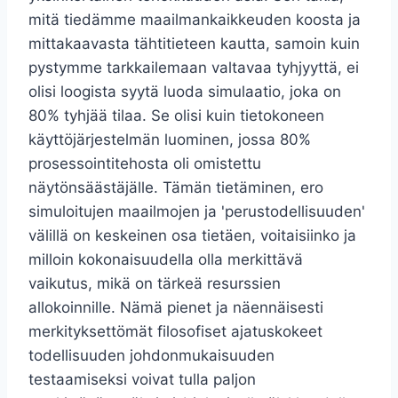
mitä tiedämme maailmankaikkeuden koosta ja
mittakaavasta tähtitieteen kautta, samoin kuin
pystymme tarkkailemaan valtavaa tyhjyyttä, ei
olisi loogista syytä luoda simulaatio, joka on
80% tyhjää tilaa. Se olisi kuin tietokoneen
käyttöjärjestelmän luominen, jossa 80%
prosessointitehosta oli omistettu
näytönsäästäjälle. Tämän tietäminen, ero
simuloitujen maailmojen ja 'perustodellisuuden'
välillä on keskeinen osa tietäen, voitaisiinko ja
milloin kokonaisuudella olla merkittävä
vaikutus, mikä on tärkeä resurssien
allokoinnille. Nämä pienet ja näennäisesti
merkityksettömät filosofiset ajatuskokeet
todellisuuden johdonmukaisuuden
testaamiseksi voivat tulla paljon