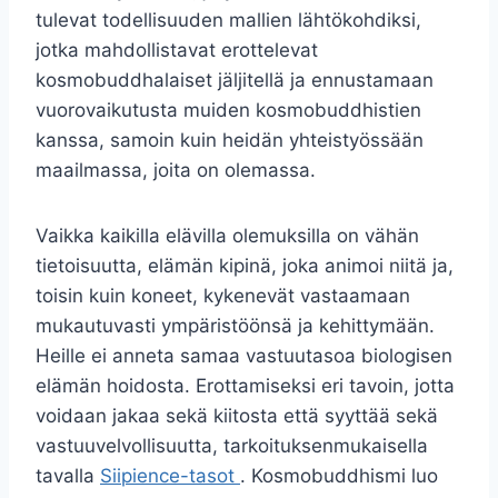
tulevat todellisuuden mallien lähtökohdiksi,
jotka mahdollistavat erottelevat
kosmobuddhalaiset jäljitellä ja ennustamaan
vuorovaikutusta muiden kosmobuddhistien
kanssa, samoin kuin heidän yhteistyössään
maailmassa, joita on olemassa.
Vaikka kaikilla elävilla olemuksilla on vähän
tietoisuutta, elämän kipinä, joka animoi niitä ja,
toisin kuin koneet, kykenevät vastaamaan
mukautuvasti ympäristöönsä ja kehittymään.
Heille ei anneta samaa vastuutasoa biologisen
elämän hoidosta. Erottamiseksi eri tavoin, jotta
voidaan jakaa sekä kiitosta että syyttää sekä
vastuuvelvollisuutta, tarkoituksenmukaisella
tavalla
Siipience-tasot
. Kosmobuddhismi luo