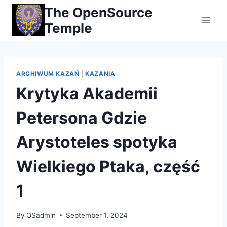
Skip
The OpenSource
to
Temple
content
ARCHIWUM KAZAŃ
|
KAZANIA
Krytyka Akademii
Petersona Gdzie
Arystoteles spotyka
Wielkiego Ptaka, część
1
By
OSadmin
September 1, 2024