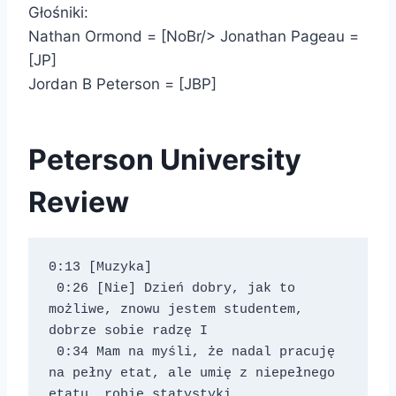
Głośniki:
Nathan Ormond = [NoBr/> Jonathan Pageau =
[JP]
Jordan B Peterson = [JBP]
Peterson University
Review
0:13 [Muzyka] 
 0:26 [Nie] Dzień dobry, jak to 
możliwe, znowu jestem studentem, 
dobrze sobie radzę I 
 0:34 Mam na myśli, że nadal pracuję 
na pełny etat, ale umię z niepełnego 
etatu, robię statystyki 