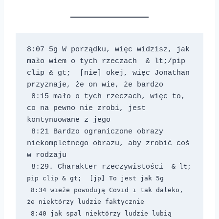
8:07 5g W porządku, więc widzisz, jak 
mało wiem o tych rzeczach 
 & lt;/pip 
clip & gt; 
 [nie] okej, więc Jonathan 
przyznaje, że on wie, że bardzo 
 8:15 mało o tych rzeczach, więc to, 
co na pewno nie zrobi, jest 
kontynuowane z jego 
 8:21 Bardzo ograniczone obrazy 
niekompletnego obrazu, aby zrobić coś 
w rodzaju 
 8:29. Charakter rzeczywistości 
 & lt; 
pip clip & gt;  [jp] To jest jak 5g 
 8:34 wieże powodują Covid i tak daleko, 
że niektórzy ludzie faktycznie 
 8:40 jak spal niektórzy ludzie lubią 