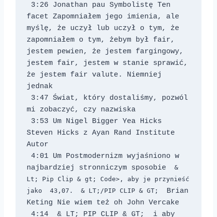
 3:26 Jonathan pau Symbolistę Ten 
facet Zapomniałem jego imienia, ale 
myślę, że uczył lub uczył o tym, że 
zapomniałem o tym, żebym był fair, 
jestem pewien, że jestem fargingowy, 
jestem fair, jestem w stanie sprawić, 
że jestem fair valute. Niemniej 
jednak 
 3:47 Świat, który dostaliśmy, pozwól 
mi zobaczyć, czy nazwiska 
 3:53 Um Nigel Bigger Yea Hicks 
Steven Hicks z Ayan Rand Institute 
Autor 
 4:01 Um Postmodernizm wyjaśniono w 
najbardziej stronniczym sposobie 
 & 
Lt; Pip Clip & gt; Code>, aby je przynieść 
jako 
 43,07. 
 & LT;/PIP CLIP & GT; 
 Brian 
Keting Nie wiem też oh John Vercake 
 4:14 
 & LT; PIP CLIP & GT;  i aby 