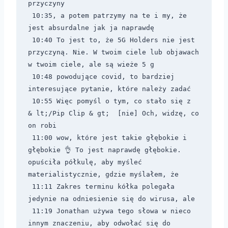
przyczyny 
 10:35, a potem patrzymy na te i my, że 
jest absurdalne jak ja naprawdę 
 10:40 To jest to, że 5G Holders nie jest 
przyczyną. Nie. W twoim ciele lub objawach 
w twoim ciele, ale są wieże 5 g 
 10:48 powodujące covid, to bardziej 
interesujące pytanie, które należy zadać 
 10:55 Więc pomyśl o tym, co stało się z 
& lt;/Pip Clip & gt; 
 [nie] Och, widzę, co 
on robi 
 11:00 wow, które jest takie głębokie i 
głębokie 👌 To jest naprawdę głębokie. 
opuściła półkulę, aby myśleć 
materialistycznie, gdzie myślałem, że 
 11:11 Zakres terminu kółka polegała 
jedynie na odniesienie się do wirusa, ale 
 11:19 Jonathan używa tego słowa w nieco 
innym znaczeniu, aby odwołać się do 