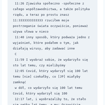
 11:26 Zjawiska społeczno -społeczne z 
całego współzawodnictwa, a także polityka 
rządu, a teraz po prostu znasz 
11:3333333333333 rzuciłem moje 
postrzeganie świata oczywiście, ponieważ 
używa słowa w nieco 
 11:40 inny sposób, który podważa jedno z 
wyjaśnień, które podałem o tym, jak 
działają wirusy, aby zadawać inne 
 C 
 11:59 I wyobraź sobie, że wydarzyło się 
sto lat temu, czy mielibyśmy 
 12:05 Covid, który wydarzył się 100 lat 
temu [nie] czekałby, co [JP] miałyby 
zamknąć 
 w dół, co wydarzyło się 100 lat temu 
Covid, który wydarzył się 100 
 12:17 lat, i wyobrażaliby to, że stało 
się setka lat temu, a my; Oczywiście 