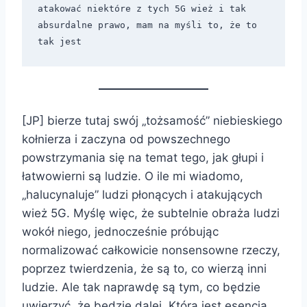
atakować niektóre z tych 5G wież i tak 
absurdalne prawo, mam na myśli to, że to 
tak jest
[JP] bierze tutaj swój „tożsamość” niebieskiego
kołnierza i zaczyna od powszechnego
powstrzymania się na temat tego, jak głupi i
łatwowierni są ludzie. O ile mi wiadomo,
„halucynaluje” ludzi płonących i atakujących
wież 5G. Myślę więc, że subtelnie obraża ludzi
wokół niego, jednocześnie próbując
normalizować całkowicie nonsensowne rzeczy,
poprzez twierdzenia, że ​​są to, co wierzą inni
ludzie. Ale tak naprawdę są tym, co będzie
uwierzyć, że będzie dalej. Która jest esencją