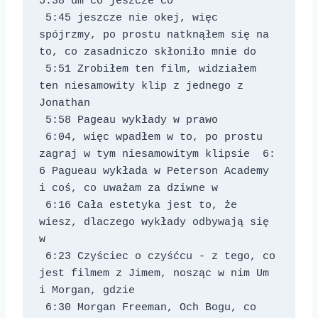
5:38 um co jeszcze co 
 5:45 jeszcze nie okej, więc 
spójrzmy, po prostu natknąłem się na 
to, co zasadniczo skłoniło mnie do 
 5:51 Zrobiłem ten film, widziałem 
ten niesamowity klip z jednego z 
Jonathan 
 5:58 Pageau wykłady w prawo 
 6:04, więc wpadłem w to, po prostu 
zagraj w tym niesamowitym klipsie 
 6: 
6 Pagueau wykłada w Peterson Academy 
i coś, co uważam za dziwne w 
 6:16 Cała estetyka jest to, że 
wiesz, dlaczego wykłady odbywają się 
w 
 6:23 Czyściec o czyśćcu - z tego, co 
jest filmem z Jimem, nosząc w nim Um 
i Morgan, gdzie 
 6:30 Morgan Freeman, Och Bogu, co 