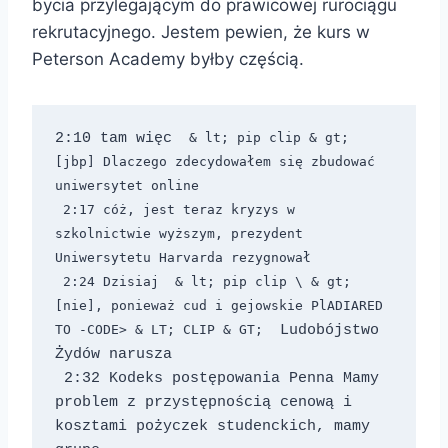
bycia przylegającym do prawicowej rurociągu
rekrutacyjnego. Jestem pewien, że kurs w
Peterson Academy byłby częścią.
2:10 tam więc 
 & lt; pip clip & gt;  
[jbp] Dlaczego zdecydowałem się zbudować 
uniwersytet online 
 2:17 cóż, jest teraz kryzys w 
szkolnictwie wyższym, prezydent 
Uniwersytetu Harvarda rezygnował 
 2:24 Dzisiaj 
 & lt; pip clip \ & gt; 
[nie], ponieważ cud i gejowskie PlADIARED 
TO -CODE> & LT; CLIP & GT; 
 Ludobójstwo 
Żydów narusza 
 2:32 Kodeks postępowania Penna Mamy 
problem z przystępnością cenową i 
kosztami pożyczek studenckich, mamy 