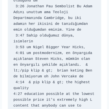
olduğunu um 
 3:26 Jonathan Pau Sembolist Bu Adam 
Adını unuttum ama Teoloji 
Departmanında Cambridge, bu iki 
adamın her ikisini de tanıdığımdan 
emin olduğumdan eminim. Yine de 
 3:47 Sahip olduğumuz dünya, 
isimlerin 
 3:53 um Nigel Bigger Year Hicks, 
 4:01 um postmodernizm, en önyargıda 
açıklanan Steven Hicks, mümkün olan 
en önyargılı şekilde açıklandı. 
 & 
lt;/pip klip & gt;  brian keting Ben 
de bilmiyorum oh John Vercake de 
 4:14 
 & pip klip & gt; the highest 
quality
4:27 education possible at the lowest 
possible price it's extremely high L 
content that anybody can use to 