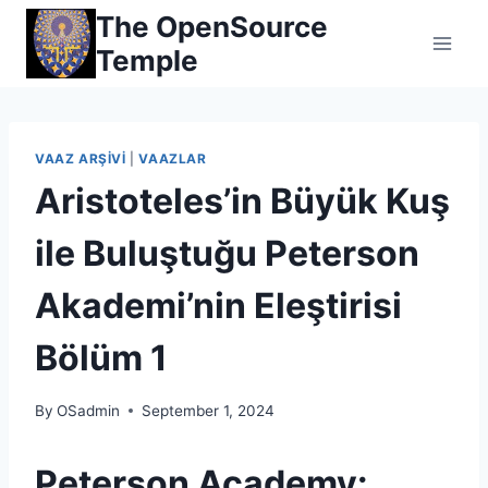
Skip
The OpenSource
to
Temple
content
VAAZ ARŞIVI
|
VAAZLAR
Aristoteles’in Büyük Kuş
ile Buluştuğu Peterson
Akademi’nin Eleştirisi
Bölüm 1
By
OSadmin
September 1, 2024
Peterson Academy: