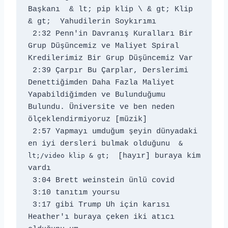
Başkanı 
 & lt; pip klip \ & gt; Klip 
& gt;  Yahudilerin Soykırımı 
 2:32 Penn'in Davranış Kuralları Bir 
Grup Düşüncemiz ve Maliyet Spiral 
Kredilerimiz Bir Grup Düşüncemiz Var 
 2:39 Çarpır Bu Çarplar, Derslerimi 
Denettiğimden Daha Fazla Maliyet 
Yapabildiğimden ve Bulunduğumu 
Bulundu. Üniversite ve ben neden 
ölçeklendirmiyoruz [müzik] 
 2:57 Yapmayı umduğum şeyin dünyadaki 
en iyi dersleri bulmak olduğunu 
 & 
lt;/video klip & gt; 
 [hayır] buraya kim 
vardı 
 3:04 Brett weinstein ünlü covid 
 3:10 tanıtım yoursu 
 3:17 gibi Trump Uh için karısı 
Heather'ı buraya çeken iki atıcı 