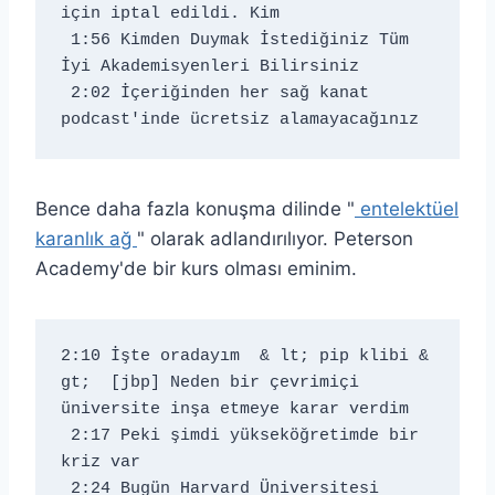
için iptal edildi. Kim 
 1:56 Kimden Duymak İstediğiniz Tüm 
İyi Akademisyenleri Bilirsiniz 
 2:02 İçeriğinden her sağ kanat 
podcast'inde ücretsiz alamayacağınız
Bence daha fazla konuşma dilinde "
entelektüel
karanlık ağ
" olarak adlandırılıyor. Peterson
Academy'de bir kurs olması eminim.
2:10 İşte oradayım 
 & lt; pip klibi & 
gt;  [jbp] Neden bir çevrimiçi 
üniversite inşa etmeye karar verdim 
 2:17 Peki şimdi yükseköğretimde bir 
kriz var 
 2:24 Bugün Harvard Üniversitesi 