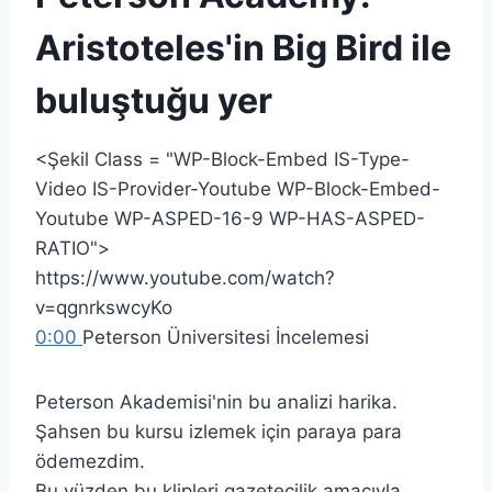
Aristoteles'in Big Bird ile
buluştuğu yer
<Şekil Class = "WP-Block-Embed IS-Type-
Video IS-Provider-Youtube WP-Block-Embed-
Youtube WP-ASPED-16-9 WP-HAS-ASPED-
RATIO">
https://www.youtube.com/watch?
v=qgnrkswcyKo
0:00
Peterson Üniversitesi İncelemesi
Peterson Akademisi'nin bu analizi harika.
Şahsen bu kursu izlemek için paraya para
ödemezdim.
Bu yüzden bu klipleri gazetecilik amacıyla