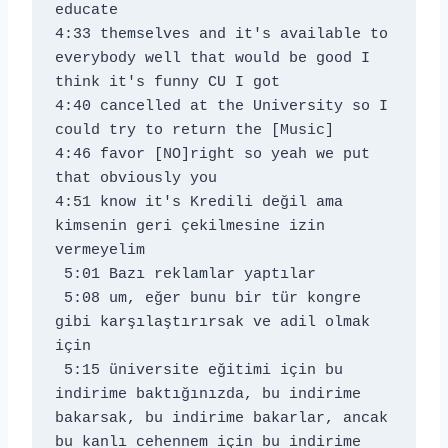
educate
4:33 themselves and it's available to 
everybody well that would be good I 
think it's funny CU I got
4:40 cancelled at the University so I 
could try to return the [Music]
4:46 favor [NO]right so yeah we put 
that obviously you
4:51 know it's Kredili değil ama 
kimsenin geri çekilmesine izin 
vermeyelim 
 5:01 Bazı reklamlar yaptılar 
 5:08 um, eğer bunu bir tür kongre 
gibi karşılaştırırsak ve adil olmak 
için 
 5:15 üniversite eğitimi için bu 
indirime baktığınızda, bu indirime 
bakarsak, bu indirime bakarlar, ancak 
bu kanlı cehennem için bu indirime 