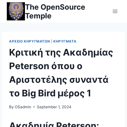
Skip
The OpenSource
to
Temple
content
ΑΡΧΕΊΟ ΚΗΡΥΓΜΆΤΩΝ
|
ΚΗΡΎΓΜΑΤΑ
Κριτική της Ακαδημίας
Peterson όπου ο
Αριστοτέλης συναντά
το Big Bird μέρος 1
By
OSadmin
September 1, 2024
Ακαδημία Peterson: