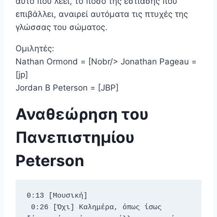
αυτό που λέει, το ποσό της εστίασης που
επιβάλλει, αναιρεί αυτόματα τις πτυχές της
γλώσσας του σώματος.
Ομιλητές:
Nathan Ormond = [Nobr/> Jonathan Pageau =
[jp]
Jordan B Peterson = [JBP]
Αναθεώρηση του
Πανεπιστημίου
Peterson
0:13 [Μουσική] 
 0:26 [Όχι] Καλημέρα, όπως ίσως 