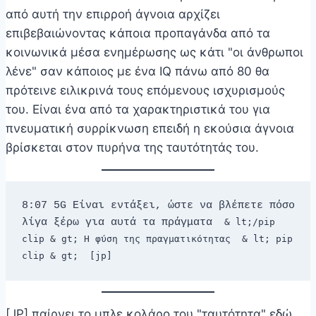
από αυτή την επιρροή άγνοια αρχίζει
επιβεβαιώνοντας κάποια προπαγάνδα από τα
κοινωνικά μέσα ενημέρωσης ως κάτι "οι άνθρωποι
λένε" σαν κάποιος με ένα IQ πάνω από 80 θα
πρότεινε ειλικρινά τους επόμενους ισχυρισμούς
του. Είναι ένα από τα χαρακτηριστικά του για
πνευματική συρρίκνωση επειδή η εκούσια άγνοια
βρίσκεται στον πυρήνα της ταυτότητάς του.
8:07 5G Είναι εντάξει, ώστε να βλέπετε πόσο 
λίγα ξέρω για αυτά τα πράγματα 
 & lt;/pip 
clip & gt; Η φύση της πραγματικότητας 
 & lt; pip 
clip & gt; 
 [jp]
[JP] παίρνει το μπλε κολάρο του "ταυτότητα" εδώ