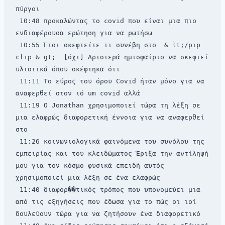
πύργοι 
 10:48 προκαλώντας το covid που είναι μια πιο 
ενδιαφέρουσα ερώτηση για να ρωτήσω 
 10:55 Έτσι σκεφτείτε τι συνέβη στο 
 & lt;/pip 
clip & gt; 
 [όχι] Αριστερά ημισφαίριο να σκεφτεί 
υλιστικά όπου σκέφτηκα ότι 
 11:11 Το εύρος του όρου Covid ήταν μόνο για να 
αναφερθεί στον ιό um covid αλλά 
 11:19 Ο Jonathan χρησιμοποιεί τώρα τη λέξη σε 
μια ελαφρώς διαφορετική έννοια για να αναφερθεί 
στο 
 11:26 κοινωνιολογικά φαινόμενα του συνόλου της 
εμπειρίας και του κλειδώματος Έριξα την αντίληψή 
μου για τον κόσμο φυσικά επειδή αυτός 
χρησιμοποιεί μια λέξη σε ένα ελαφρώς 
 11:40 διαφορ��τικός τρόπος που υπονομεύει μια 
από τις εξηγήσεις που έδωσα για το πώς οι ιοί 
δουλεύουν τώρα για να ζητήσουν ένα διαφορετικό 