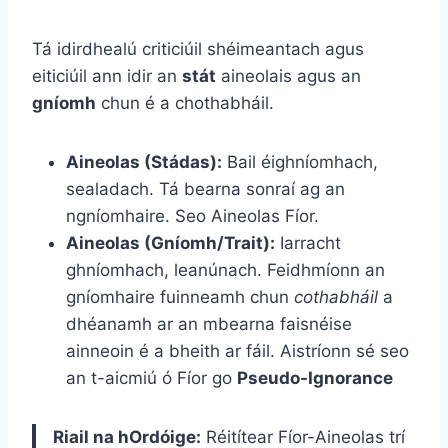
Tá idirdhealú criticiúil shéimeantach agus
eiticiúil ann idir an
stát
aineolais agus an
gníomh
chun é a chothabháil.
Aineolas (Stádas):
Bail éighníomhach,
sealadach. Tá bearna sonraí ag an
ngníomhaire. Seo Aineolas Fíor.
Aineolas (Gníomh/Trait):
Iarracht
ghníomhach, leanúnach. Feidhmíonn an
gníomhaire fuinneamh chun
cothabháil
a
dhéanamh ar an mbearna faisnéise
ainneoin é a bheith ar fáil. Aistríonn sé seo
an t-aicmiú ó Fíor go
Pseudo-Ignorance
Riail na hOrdóige:
Réitítear Fíor-Aineolas trí