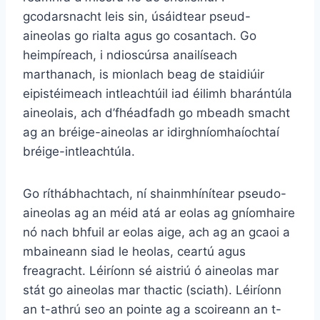
gcodarsnacht leis sin, úsáidtear pseud-
aineolas go rialta agus go cosantach. Go
heimpíreach, i ndioscúrsa anailíseach
marthanach, is mionlach beag de staidiúir
eipistéimeach intleachtúil iad éilimh bharántúla
aineolais, ach d’fhéadfadh go mbeadh smacht
ag an bréige-aineolas ar idirghníomhaíochtaí
bréige-intleachtúla.
Go ríthábhachtach, ní shainmhínítear pseudo-
aineolas ag an méid atá ar eolas ag gníomhaire
nó nach bhfuil ar eolas aige, ach ag an gcaoi a
mbaineann siad le heolas, ceartú agus
freagracht. Léiríonn sé aistriú ó aineolas mar
stát go aineolas mar thactic (sciath). Léiríonn
an t-athrú seo an pointe ag a scoireann an t-