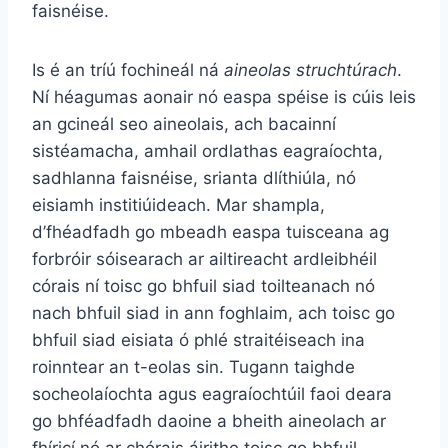
faisnéise.
Is é an tríú fochineál ná
aineolas struchtúrach
.
Ní héagumas aonair nó easpa spéise is cúis leis
an gcineál seo aineolais, ach bacainní
sistéamacha, amhail ordlathas eagraíochta,
sadhlanna faisnéise, srianta dlíthiúla, nó
eisiamh institiúideach. Mar shampla,
d’fhéadfadh go mbeadh easpa tuisceana ag
forbróir sóisearach ar ailtireacht ardleibhéil
córais ní toisc go bhfuil siad toilteanach nó
nach bhfuil siad in ann foghlaim, ach toisc go
bhfuil siad eisiata ó phlé straitéiseach ina
roinntear an t-eolas sin. Tugann taighde
socheolaíochta agus eagraíochtúil faoi deara
go bhféadfadh daoine a bheith aineolach ar
fhíricí nó ar chórais áirithe toisc go bhfuil