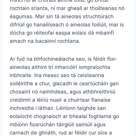
rochtain srianta, ní mar gheall ar thoilteanas nó
éagumas. Mar sin tá aineolas struchtúrach
difriúil go hanailíseach ó aineolas toiliúil, mar is
dócha go réiteofaí easpa eolais dá mbainfí
amach na bacainní rochtana.
Ar fud na bhfochineálacha seo, is féidir fíor-
aineolas aithint trí mharcóirí iompraíochta
inbhraite. Ina measc seo tá ceisteanna
soiléirithe a chur, glacadh le ceartúcháin gan
chosaint nó naimhdeas, agus athbhreithniú
creidimh a léiriú nuair a chuirtear fianaise
inchreidte i láthair. Léiríonn taighde san
eolaíocht chognaíoch ar bhealaí foghlama go
mbíonn fiosrúchán táirgiúil sainiúil agus
carnach de ghnáth, rud ar féidir cur síos a