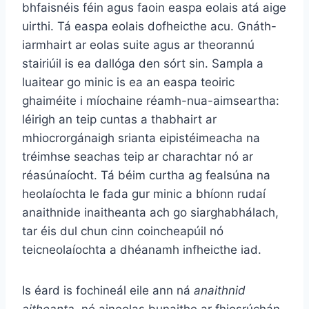
bhfaisnéis féin agus faoin easpa eolais atá aige
uirthi. Tá easpa eolais dofheicthe acu. Gnáth-
iarmhairt ar eolas suite agus ar theorannú
stairiúil is ea dallóga den sórt sin. Sampla a
luaitear go minic is ea an easpa teoiric
ghaiméite i míochaine réamh-nua-aimseartha:
léirigh an teip cuntas a thabhairt ar
mhiocrorgánaigh srianta eipistéimeacha na
tréimhse seachas teip ar charachtar nó ar
réasúnaíocht. Tá béim curtha ag fealsúna na
heolaíochta le fada gur minic a bhíonn rudaí
anaithnide inaitheanta ach go siarghabhálach,
tar éis dul chun cinn coincheapúil nó
teicneolaíochta a dhéanamh infheicthe iad.
Is éard is fochineál eile ann ná
anaithnid
aitheanta
, nó aineolas bunaithe ar fhiosrúchán.