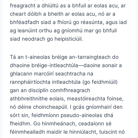
freagracht a dhiúltú as a bhfuil ar eolas acu, ar
cheart dóibh a bheith ar eolas acu, nó ar a
bhféadfadh siad a fhíorú go réasúnta, agus iad
ag leanúint orthu ag gníomhú mar go bhfuil
siad neodrach go heipisticiúil.
Tá an t-aineolas bréige an-tarraingteach do
dhaoine bréige-intleachtúla—daoine aonair a
ghlacann marcóirí seachtracha na
rannpháirtíochta intleachtúla (go feidhmiúil)
gan an disciplín comhfhreagrach
athbhreithnithe eolais, meastóireachta foinse,
nó déine choincheapúil. I gcás gníomhairí den
sórt sin, feidhmíonn pseudo-aineolas dhá
fheidhm. Go hinmheánach, ceadaíonn sé
féinmhealladh maidir le hinniúlacht, tuiscint nó