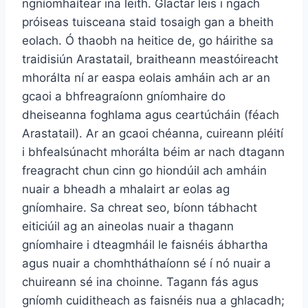
ngníomhaítear ina leith. Glactar leis i ngach
próiseas tuisceana staid tosaigh gan a bheith
eolach. Ó thaobh na heitice de, go háirithe sa
traidisiún Arastatail, braitheann meastóireacht
mhorálta ní ar easpa eolais amháin ach ar an
gcaoi a bhfreagraíonn gníomhaire do
dheiseanna foghlama agus ceartúcháin (féach
Arastatail). Ar an gcaoi chéanna, cuireann pléití
i bhfealsúnacht mhorálta béim ar nach dtagann
freagracht chun cinn go hiondúil ach amháin
nuair a bheadh ​​a mhalairt ar eolas ag
gníomhaire. Sa chreat seo, bíonn tábhacht
eiticiúil ag an aineolas nuair a thagann
gníomhaire i dteagmháil le faisnéis ábhartha
agus nuair a chomhtháthaíonn sé í nó nuair a
chuireann sé ina choinne. Tagann fás agus
gníomh cuiditheach as faisnéis nua a ghlacadh;