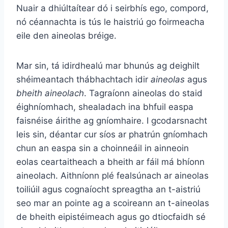
Nuair a dhiúltaítear dó i seirbhís ego, compord,
nó céannachta is tús le haistriú go foirmeacha
eile den aineolas bréige.
Mar sin, tá idirdhealú mar bhunús ag deighilt
shéimeantach thábhachtach idir
aineolas
agus
bheith aineolach
. Tagraíonn aineolas do staid
éighníomhach, shealadach ina bhfuil easpa
faisnéise áirithe ag gníomhaire. I gcodarsnacht
leis sin, déantar cur síos ar phatrún gníomhach
chun an easpa sin a choinneáil in ainneoin
eolas ceartaitheach a bheith ar fáil má bhíonn
aineolach. Aithníonn plé fealsúnach ar aineolas
toiliúil agus cognaíocht spreagtha an t-aistriú
seo mar an pointe ag a scoireann an t-aineolas
de bheith eipistéimeach agus go dtiocfaidh sé