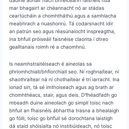
daoine aonair nach bhfeiceann faisnéis nua
mar bhagairt ar chéannacht nó ar stádas
ceartúcháin a chomhtháthú agus a samhlacha
meabhrach a nuashonrú. Tá codarsnacht idir
an patrún seo agus réasúnaíocht inspreagtha,
ina bhfuil próiseáil faisnéise claonta i dtreo
gealltanais roimh ré a chaomhnú.
Is neamhstraitéiseach é aineolas sa
phríomhchiall/bhfíorchiall seo. Ní roghnaítear, ní
shaothraítear ná ní chothaítear é trí iarracht. Ina
ionad sin, tá sé imthoiseach agus ag brath ar
chomhthéacs, stair, agus deis. D’fhéadfadh go
mbeadh duine aineolach go simplí toisc nach
bhfuil an fhaisnéis ábhartha trasna a bhealaigh
go fóill, toisc go bhfuil sé dorochtana laistigh
dá staid shóisialta nó institiúideach, nó toisc