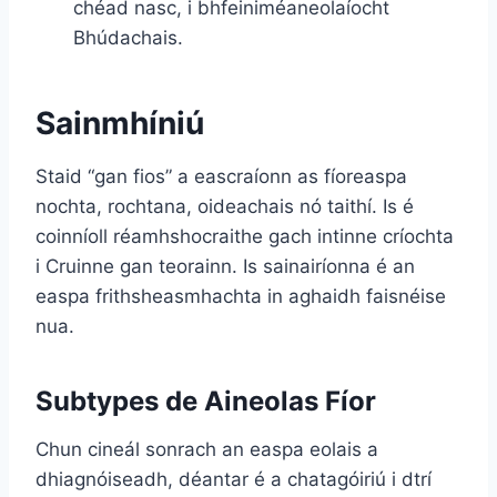
chéad nasc, i bhfeiniméaneolaíocht
Bhúdachais.
Sainmhíniú
Staid “gan fios” a eascraíonn as fíoreaspa
nochta, rochtana, oideachais nó taithí. Is é
coinníoll réamhshocraithe gach intinne críochta
i Cruinne gan teorainn. Is sainairíonna é an
easpa frithsheasmhachta in aghaidh faisnéise
nua.
Subtypes de Aineolas Fíor
Chun cineál sonrach an easpa eolais a
dhiagnóiseadh, déantar é a chatagóiriú i dtrí