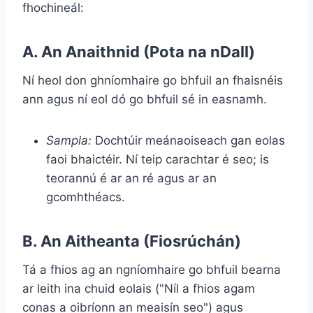
fhochineál:
A. An Anaithnid (Pota na nDall)
Ní heol don ghníomhaire go bhfuil an fhaisnéis
ann agus ní eol dó go bhfuil sé in easnamh.
Sampla:
Dochtúir meánaoiseach gan eolas
faoi bhaictéir. Ní teip carachtar é seo; is
teorannú é ar an ré agus ar an
gcomhthéacs.
B. An Aitheanta (Fiosrúchán)
Tá a fhios ag an ngníomhaire go bhfuil bearna
ar leith ina chuid eolais ("Níl a fhios agam
conas a oibríonn an meaisín seo") agus