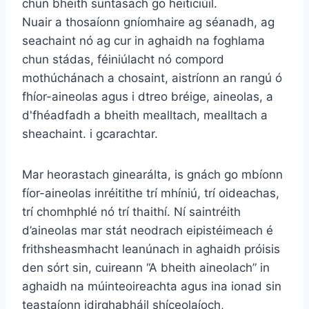
chun bheith suntasach go heiticiúil.
Nuair a thosaíonn gníomhaire ag séanadh, ag
seachaint nó ag cur in aghaidh na foghlama
chun stádas, féiniúlacht nó compord
mothúchánach a chosaint, aistríonn an rangú ó
fhíor-aineolas agus i dtreo bréige, aineolas, a
d'fhéadfadh a bheith mealltach, mealltach a
sheachaint. i gcarachtar.
Mar heorastach ginearálta, is gnách go mbíonn
fíor-aineolas inréitithe trí mhíniú, trí oideachas,
trí chomhphlé nó trí thaithí. Ní saintréith
d’aineolas mar stát neodrach eipistéimeach é
frithsheasmhacht leanúnach in aghaidh próisis
den sórt sin, cuireann “A bheith aineolach” in
aghaidh na múinteoireachta agus ina ionad sin
teastaíonn idirghabháil shíceolaíoch,