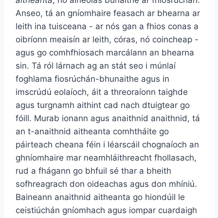
Anseo, tá an gníomhaire feasach ar bhearna ar
leith ina tuisceana - ar nós gan a fhios conas a
oibríonn meaisín ar leith, córas, nó coincheap -
agus go comhfhiosach marcálann an bhearna
sin. Tá ról lárnach ag an stát seo i múnlaí
foghlama fiosrúchán-bhunaithe agus in
imscrúdú eolaíoch, áit a threoraíonn taighde
agus turgnamh aithint cad nach dtuigtear go
fóill. Murab ionann agus anaithnid anaithnid, tá
an t-anaithnid aitheanta comhtháite go
páirteach cheana féin i léarscáil chognaíoch an
ghníomhaire mar neamhláithreacht fhollasach,
rud a fhágann go bhfuil sé thar a bheith
sofhreagrach don oideachas agus don mhíniú.
Baineann anaithnid aitheanta go hiondúil le
ceistiúchán gníomhach agus iompar cuardaigh