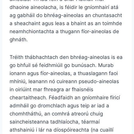
dhaoine aineolacha, is féidir le gníomhairí atá
ag gabháil do bhréag-aineolas an chuntasacht
a sheachaint agus leas a bhaint as an toimhde
neamhchiontachta a thugann fíor-aineolas de
ghnáth.
Tréith thábhachtach den bhréag-aineolas is ea
go bhfuil sé feidhmiúil go bunúsach. Murab
ionann agus fíor-aineolas, a thuaslagann faoi
mhíniú, leanann nó cuireann pseudo-aineolas
in oiriúint mar fhreagra ar fhaisnéis
cheartaitheach. Féadfaidh an gníomhaire fíricí
admháil go dromchlach agus teip ar iad a
chomhtháthú, an comhrá atreorú chuig
saincheisteanna tadhlaíocha, téarmaí
athshainiú i lár na díospóireachta (na cuaillí