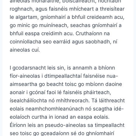
aineolas monaraithe, bolscaireacht, nochtadh
roghnach, agus faisnéis mhícheart a threisítear
le algartam, gníomhairí a bhfuil creideamh acu,
go minic go muiníneach, seachas gníomhairí a
bhfuil easpa creidimh acu. Cruthaíonn na
coinníollacha seo earráid agus saobhadh, ní
aineolas cuí.
I gcodarsnacht leis sin, is annamh a bhíonn
fíor-aineolas i dtimpeallachtaí faisnéise nua-
aimseartha go beacht toisc go mbíonn daoine
aonair i gcónaí faoi lé faisnéis pháirteach,
ísealcháilíochta nó mhíthreorach. Tá láithreacht
eolais neamhchomhleanúnach nó scagtha idé-
eolaíoch curtha in ionad an easpa eolais.
Éiríonn leis an pseudo-aineolas sa timpeallacht
seo toisc go gceadaíonn sé do ghníomhairí