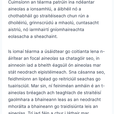
Cuimsíonn an téarma patrúin ina ndéantar
aineolas a ionsamhlú, a áibhéil nó a
chothabháil go straitéiseach chun rún a
dhoiléiriú, grinnscrúdú a mhaolú, cuntasacht
aistriú, nó iarmhairtí gníomhaireachta
eolasacha a sheachaint.
Is iomaí téarma a úsáidtear go coitianta lena n-
áirítear an focal
aineolas
sa chatagóir seo, in
ainneoin iad a bheith éagsúil ón aineolas mar
stát neodrach eipistéimeach. Sna cásanna seo,
feidhmíonn an lipéad go reitriciúil seachas go
tuairisciúil. Mar sin, ní feiniméan amháin é an t-
aineolas bréagach ach teaghlach de straitéisí
gaolmhara a bhaineann leas as an neodracht
mhorálta a bhaineann go traidisiúnta leis an
aineolas. Trí iad féin a chur i láthair mar