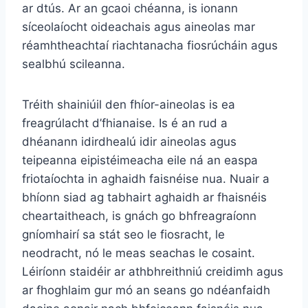
ar dtús. Ar an gcaoi chéanna, is ionann
síceolaíocht oideachais agus aineolas mar
réamhtheachtaí riachtanacha fiosrúcháin agus
sealbhú scileanna.
Tréith shainiúil den fhíor-aineolas is ea
freagrúlacht d’fhianaise. Is é an rud a
dhéanann idirdhealú idir aineolas agus
teipeanna eipistéimeacha eile ná an easpa
friotaíochta in aghaidh faisnéise nua. Nuair a
bhíonn siad ag tabhairt aghaidh ar fhaisnéis
cheartaitheach, is gnách go bhfreagraíonn
gníomhairí sa stát seo le fiosracht, le
neodracht, nó le meas seachas le cosaint.
Léiríonn staidéir ar athbhreithniú creidimh agus
ar fhoghlaim gur mó an seans go ndéanfaidh