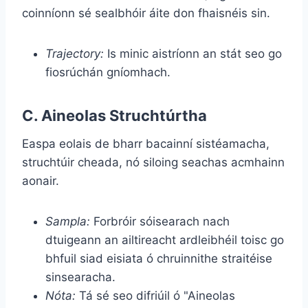
coinníonn sé sealbhóir áite don fhaisnéis sin.
Trajectory:
Is minic aistríonn an stát seo go
fiosrúchán gníomhach.
C. Aineolas Struchtúrtha
Easpa eolais de bharr bacainní sistéamacha,
struchtúir cheada, nó siloing seachas acmhainn
aonair.
Sampla:
Forbróir sóisearach nach
dtuigeann an ailtireacht ardleibhéil toisc go
bhfuil siad eisiata ó chruinnithe straitéise
sinsearacha.
Nóta:
Tá sé seo difriúil ó "Aineolas