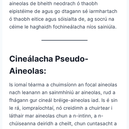
aineolas de bheith neodrach ó thaobh
eipistéime de agus go dtagann sé iarmhartach
ó thaobh eitice agus sóisialta de, ag socrú na
céime le haghaidh fochineálacha níos sainiúla.
Cineálacha Pseudo-
Aineolas:
Is iomaí téarma a chuimsíonn an focal aineolas
nach leanann an sainmhíniú ar aineolas, rud a
fhágann gur cineál bréige-aineolas iad. Is é sin
le rá, iompraíochtaí, nó creidimh a chuirtear i
láthair mar aineolas chun a n-intinn, a n-
chúiseanna deiridh a cheilt, chun cuntasacht a