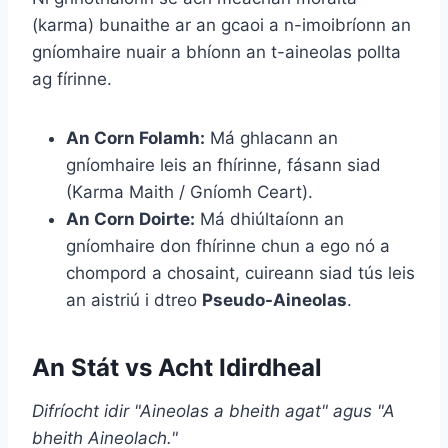
(karma) bunaithe ar an gcaoi a n-imoibríonn an
gníomhaire nuair a bhíonn an t-aineolas pollta
ag fírinne.
An Corn Folamh:
Má ghlacann an
gníomhaire leis an fhírinne, fásann siad
(Karma Maith / Gníomh Ceart).
An Corn Doirte:
Má dhiúltaíonn an
gníomhaire don fhírinne chun a ego nó a
chompord a chosaint, cuireann siad tús leis
an aistriú i dtreo
Pseudo-Aineolas
.
An Stát vs Acht Idirdheal
Difríocht idir "Aineolas a bheith agat" agus "A
bheith Aineolach."