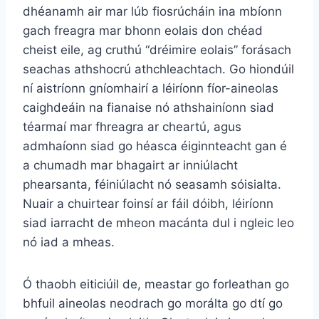
dhéanamh air mar lúb fiosrúcháin ina mbíonn
gach freagra mar bhonn eolais don chéad
cheist eile, ag cruthú “dréimire eolais” forásach
seachas athshocrú athchleachtach. Go hiondúil
ní aistríonn gníomhairí a léiríonn fíor-aineolas
caighdeáin na fianaise nó athshainíonn siad
téarmaí mar fhreagra ar cheartú, agus
admhaíonn siad go héasca éiginnteacht gan é
a chumadh mar bhagairt ar inniúlacht
phearsanta, féiniúlacht nó seasamh sóisialta.
Nuair a chuirtear foinsí ar fáil dóibh, léiríonn
siad iarracht de mheon macánta dul i ngleic leo
nó iad a mheas.
Ó thaobh eiticiúil de, meastar go forleathan go
bhfuil aineolas neodrach go morálta go dtí go