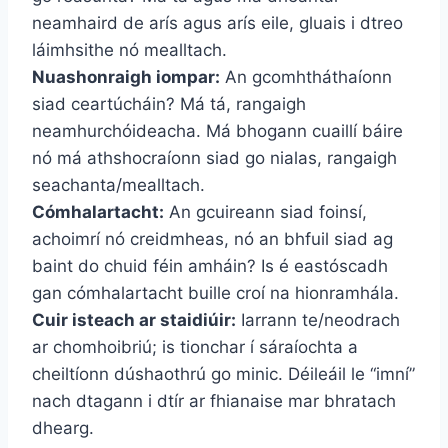
neamhaird de arís agus arís eile, gluais i dtreo
láimhsithe nó mealltach.
Nuashonraigh iompar:
An gcomhtháthaíonn
siad ceartúcháin? Má tá, rangaigh
neamhurchóideacha. Má bhogann cuaillí báire
nó má athshocraíonn siad go nialas, rangaigh
seachanta/mealltach.
Cómhalartacht:
An gcuireann siad foinsí,
achoimrí nó creidmheas, nó an bhfuil siad ag
baint do chuid féin amháin? Is é eastóscadh
gan cómhalartacht buille croí na hionramhála.
Cuir isteach ar staidiúir:
Iarrann te/neodrach
ar chomhoibriú; is tionchar í sáraíochta a
cheiltíonn dúshaothrú go minic. Déileáil le “imní”
nach dtagann i dtír ar fhianaise mar bhratach
dhearg.