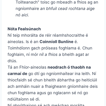
Toilteanach" toisc go mbeadh a fhios ag an
ngníomhaire
an bhfuil cead rochtana aige
nó aici.
Nóta Fealsúnach
Ní teip mhorálta de réir réamhshocraithe é
aineolas. Is é an
Coinníoll Bunlíne
é.
Toimhdíonn gach próiseas foghlama é. Chun
foghlaim, ní mór
níl a fhios
a bheith agat ar
dtús.
Tá an Fhíor-aineolas
neodrach ó thaobh na
carmaí de
go dtí go ngníomhaítear ina leith. Ní
thiocfaidh sé chun bheith ábhartha go heiticiúil
ach amháin nuair a fhaigheann gníomhaire deis
chun foghlama agus go nglacann sé nó go
ndiúltaíonn sé di.
Ní ghnóthaíonn sé ach meáchan morálta