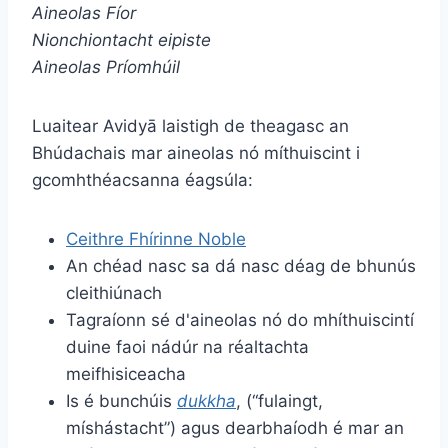
Aineolas Fíor
Nionchiontacht eipiste
Aineolas Príomhúil
Luaitear Avidyā laistigh de theagasc an
Bhúdachais mar aineolas nó míthuiscint i
gcomhthéacsanna éagsúla:
Ceithre Fhírinne Noble
An chéad nasc sa dá nasc déag de bhunús
cleithiúnach
Tagraíonn sé d'aineolas nó do mhíthuiscintí
duine faoi nádúr na réaltachta
meifhisiceacha
Is é bunchúis
dukkha
, (“fulaingt,
míshástacht”) agus dearbhaíodh é mar an