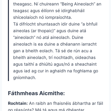
theagasc. Ní chuireann “Being Aineolach” an
teagasc agus éilíonn sé idirghabháil
shíceolaíoch nó iompraíochta.
Tá difríocht shuntasach idir duine “a bhfuil
aineolas (ar thopaic)” agus duine atá
“aineolach” nó
atá
aineolach. Duine
aineolach is ea duine a dhéanann iarracht
gan a bheith eolach. Tá sé de rún acu a
bheith aineolach, trí nochtadh, oideachas
agus taithí a dhiúltú agus/nó a sheachaint
agus iad ag cur in aghaidh na foghlama go
gníomhach.
Fáthmheas Aicmithe:
Rochtain:
An raibh an fhaisnéis ábhartha ar fáil
go réasúnta? Má tá agus má dhéantar