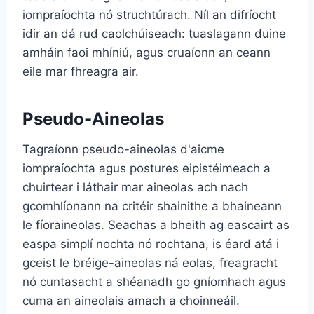
iompraíochta nó struchtúrach. Níl an difríocht
idir an dá rud caolchúiseach: tuaslagann duine
amháin faoi mhíniú, agus cruaíonn an ceann
eile mar fhreagra air.
Pseudo-Aineolas
Tagraíonn pseudo-aineolas d'aicme
iompraíochta agus postures eipistéimeach a
chuirtear i láthair mar aineolas ach nach
gcomhlíonann na critéir shainithe a bhaineann
le fíoraineolas. Seachas a bheith ag eascairt as
easpa simplí nochta nó rochtana, is éard atá i
gceist le bréige-aineolas ná eolas, freagracht
nó cuntasacht a shéanadh go gníomhach agus
cuma an aineolais amach a choinneáil.