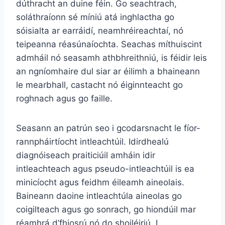
dúthracht an duine féin. Go seachtrach,
soláthraíonn sé míniú atá inghlactha go
sóisialta ar earráidí, neamhréireachtaí, nó
teipeanna réasúnaíochta. Seachas míthuiscint
admháil nó seasamh athbhreithniú, is féidir leis
an ngníomhaire dul siar ar éilimh a bhaineann
le mearbhall, castacht nó éiginnteacht go
roghnach agus go faille.
Seasann an patrún seo i gcodarsnacht le fíor-
rannpháirtíocht intleachtúil. Idirdhealú
diagnóiseach praiticiúil amháin idir
intleachteach agus pseudo-intleachtúil is ea
minicíocht agus feidhm éileamh aineolais.
Baineann daoine intleachtúla aineolas go
coigilteach agus go sonrach, go hiondúil mar
réamhrá d’fhiosrú nó do shoiléiriú. I