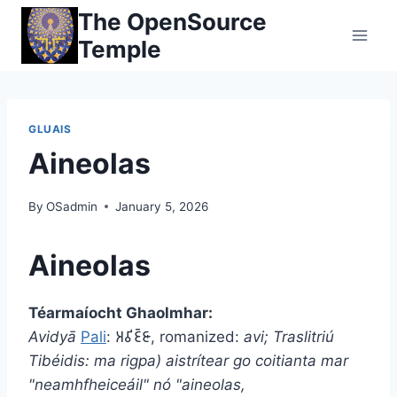
Skip
The OpenSource
to
Temple
content
GLUAIS
Aineolas
By
OSadmin
January 5, 2026
Aineolas
Téarmaíocht Ghaolmhar:
Avidyā
Pali
: 𑀅𑀯𑀺𑀚𑁆𑀚𑀸, romanized:
avi; Traslitriú
Tibéidis:
ma rigpa
) aistrítear go coitianta mar
"neamhfheiceáil" nó "aineolas,