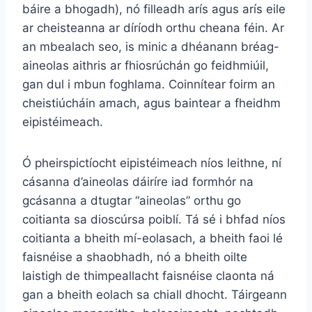
báire a bhogadh), nó filleadh arís agus arís eile
ar cheisteanna ar díríodh orthu cheana féin. Ar
an mbealach seo, is minic a dhéanann bréag-
aineolas aithris ar fhiosrúchán go feidhmiúil,
gan dul i mbun foghlama. Coinnítear foirm an
cheistiúcháin amach, agus baintear a fheidhm
eipistéimeach.
Ó pheirspictíocht eipistéimeach níos leithne, ní
cásanna d’aineolas dáiríre iad formhór na
gcásanna a dtugtar “aineolas” orthu go
coitianta sa dioscúrsa poiblí. Tá sé i bhfad níos
coitianta a bheith mí-eolasach, a bheith faoi lé
faisnéise a shaobhadh, nó a bheith oilte
laistigh de thimpeallacht faisnéise claonta ná
gan a bheith eolach sa chiall dhocht. Táirgeann