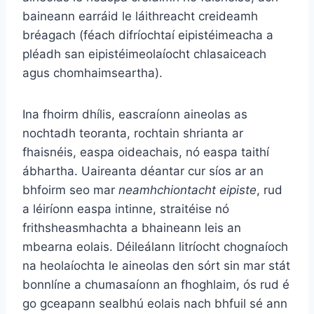
baineann earráid le láithreacht creideamh
bréagach (féach difríochtaí eipistéimeacha a
pléadh san eipistéimeolaíocht chlasaiceach
agus chomhaimseartha).
Ina fhoirm dhílis, eascraíonn aineolas as
nochtadh teoranta, rochtain shrianta ar
fhaisnéis, easpa oideachais, nó easpa taithí
ábhartha. Uaireanta déantar cur síos ar an
bhfoirm seo mar
neamhchiontacht eipiste
, rud
a léiríonn easpa intinne, straitéise nó
frithsheasmhachta a bhaineann leis an
mbearna eolais. Déileálann litríocht chognaíoch
na heolaíochta le aineolas den sórt sin mar stát
bonnlíne a chumasaíonn an fhoghlaim, ós rud é
go gceapann sealbhú eolais nach bhfuil sé ann