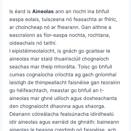
Is éard is
Aineolas
ann an riocht ina bhfuil
easpa eolais, tuisceana nó feasachta ar fhíric,
ar choincheap nó ar fhearann. Gan aithne a
eascraíonn as fíor-easpa nochta, rochtana,
oideachais nó taithí.
I eipistéimeolaíocht, is gnách go gcaitear le
aineolas mar staid thuairisciúil chognaíoch
seachas mar theip mhorálta. Toisc go bhfuil
cumas cognaíocha críochta ag gach gníomhaí
laistigh de thimpeallacht faisnéise gan teorainn
go héifeachtach, meastar go bhfuil an t-
aineolas mar ghné uilíoch agus dosheachanta
den chognaíocht dhaonna agus shaorga.
Déanann cóireálacha fealsúnacha idirdhealú
idir aineolas agus earráid de ghnáth: baineann
aineolas le heaspa creidimh nó faisnéise, ach