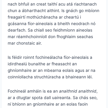
nach bhfuil an creat taithí acu atá riachtanach
chun a ábharthacht aithint. Is gnách go mbíonn
freagairtí mothúchánacha ar cheartú i
gcásanna fíor-aineolais a bheith neodrach nó
dearfach. Sa chiall seo feidhmíonn aineolas
mar réamhchoinníoll don fhoghlaim seachas
mar chonstaic air.
Is féidir roinnt fochineálacha fíor-aineolais a
idirdhealú bunaithe ar fheasacht an
ghníomhaire ar an mbearna eolais agus ar na
coinníollacha struchtúracha a bhaineann léi.
Fochineál amháin is ea an
anaithnid anaithnid
,
ar a dtugtar spota dall uaireanta. Sa chás seo,
ní bhíonn an gníomhaire ar an eolas faoin