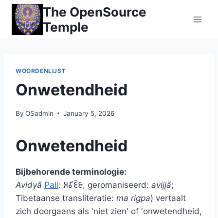
Skip
The OpenSource
to
Temple
content
WOORDENLIJST
Onwetendheid
By
OSadmin
January 5, 2026
Onwetendheid
Bijbehorende terminologie:
Avidyā
Pali
: 𑀅𑀯𑀺𑀚𑁆𑀚𑀸, geromaniseerd:
avijjā
;
Tibetaanse transliteratie:
ma rigpa
) vertaalt
zich doorgaans als 'niet zien' of 'onwetendheid,