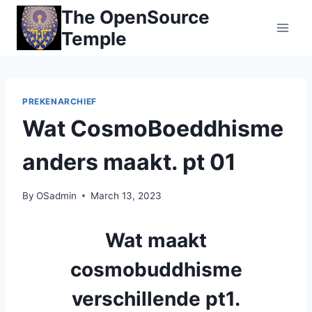
Skip
The OpenSource
to
Temple
content
PREKENARCHIEF
Wat CosmoBoeddhisme
anders maakt. pt 01
By
OSadmin
March 13, 2023
Wat maakt
cosmobuddhisme
verschillende pt1.