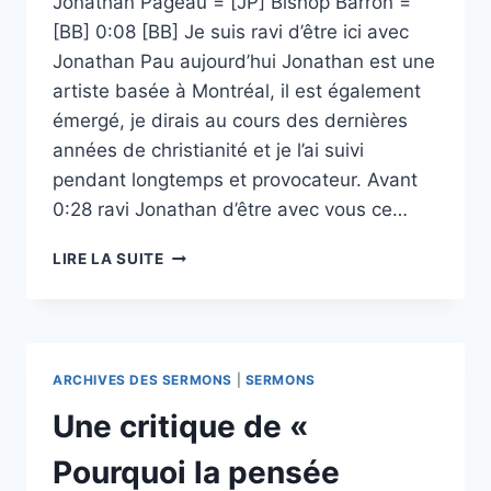
Jonathan Pageau = [JP] Bishop Barron =
[BB] 0:08 [BB] Je suis ravi d’être ici avec
Jonathan Pau aujourd’hui Jonathan est une
artiste basée à Montréal, il est également
émergé, je dirais au cours des dernières
années de christianité et je l’ai suivi
pendant longtemps et provocateur. Avant
0:28 ravi Jonathan d’être avec vous ce…
UNE
LIRE LA SUITE
CRITIQUE
DE
L’ÉVÊQUE
BARRON
PRÉSENTE
ARCHIVES DES SERMONS
|
SERMONS
JONATHAN
PAGEAU
Une critique de «
–
RECONNAÎTRE
Pourquoi la pensée
LES