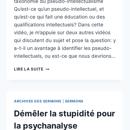
taxonomie du pseudo-intellectualisme
Qu’est-ce qu’un pseudo-intellectuel, et
qu’est-ce qui fait une éducation ou des
qualifications intellectuels? Dans cette
vidéo, je m’appuie sur deux autres vidéos
qui discutent du sujet et pose la question: y
a-t-il un avantage à identifier les pseudo-
intellectuels, ou est-ce que nous devrions…
TAXONOMIE
LIRE LA SUITE
DU
PSEUDO-
INTELLECTUALISME
UNE
PERSPECTIVE
ARCHIVES DES SERMONS
|
SERMONS
COSMO-
BOUDDHISTE
Démêler la stupidité pour
la psychanalyse