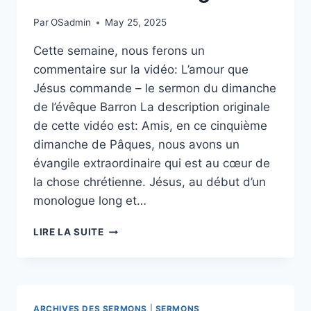
»
Par
OSadmin
May 25, 2025
EST
FABRIQUÉE
Cette semaine, nous ferons un
PAR
commentaire sur la vidéo: L’amour que
LES
FAUX
Jésus commande – le sermon du dimanche
PROPHÈTES
de l’évêque Barron La description originale
DU
de cette vidéo est: Amis, en ce cinquième
CAPITALISME
dimanche de Pâques, nous avons un
DE
SURVEILLANCE
évangile extraordinaire qui est au cœur de
la chose chrétienne. Jésus, au début d’un
monologue long et…
L’AMOUR
LIRE LA SUITE
DE
LA
SANGHA
ARCHIVES DES SERMONS
|
SERMONS