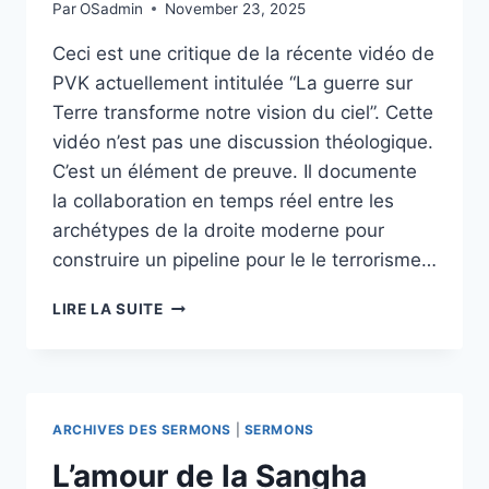
Par
OSadmin
November 23, 2025
Ceci est une critique de la récente vidéo de
PVK actuellement intitulée “La guerre sur
Terre transforme notre vision du ciel”. Cette
vidéo n’est pas une discussion théologique.
C’est un élément de preuve. Il documente
la collaboration en temps réel entre les
archétypes de la droite moderne pour
construire un pipeline pour le le terrorisme…
L’ALGORITHME
LIRE LA SUITE
DE
MARA
:
COMMENT
LA
ARCHIVES DES SERMONS
|
SERMONS
VIOLENCE
«
L’amour de la Sangha
SACRÉE